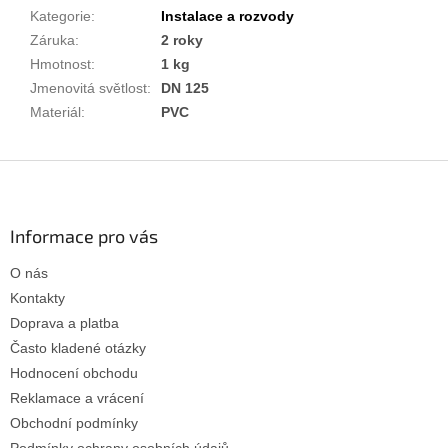
Kategorie
:
Instalace a rozvody
Záruka
:
2 roky
Hmotnost
:
1 kg
Jmenovitá světlost
:
DN 125
Materiál
:
PVC
Z
á
p
a
Informace pro vás
t
O nás
í
Kontakty
Doprava a platba
Často kladené otázky
Hodnocení obchodu
Reklamace a vrácení
Obchodní podmínky
Podmínky ochrany osobních údajů