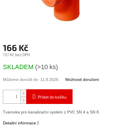
166 Kč
137 Kč bez DPH
Měrná
SKLADEM
(>10 ks)
cena:
Můžeme doručit do:
11.8.2026
Možnosti doručení
Přidat do košíku
Tvarovka pro kanalizační systém z PVC SN 4 a SN 8.
Detailní informace