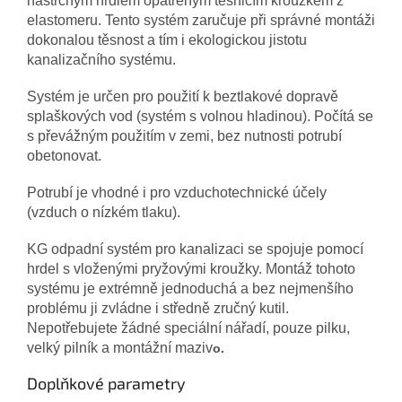
nástrčným hrdlem opatřeným těsnicím kroužkem z
elastomeru. Tento systém zaručuje při správné montáži
dokonalou těsnost a tím i ekologickou jistotu
kanalizačního systému.
Systém je určen pro použití k beztlakové dopravě
splaškových vod (systém s volnou hladinou). Počítá se
s převážným použitím v zemi, bez nutnosti potrubí
obetonovat.
Potrubí je vhodné i pro vzduchotechnické účely
(vzduch o nízkém tlaku).
KG odpadní systém pro kanalizaci se spojuje pomocí
hrdel s vloženými pryžovými kroužky. Montáž tohoto
systému je extrémně jednoduchá a bez nejmenšího
problému ji zvládne i středně zručný kutil.
Nepotřebujete žádné speciální nářadí, pouze pilku,
velký pilník a montážní maziv
o.
Doplňkové parametry