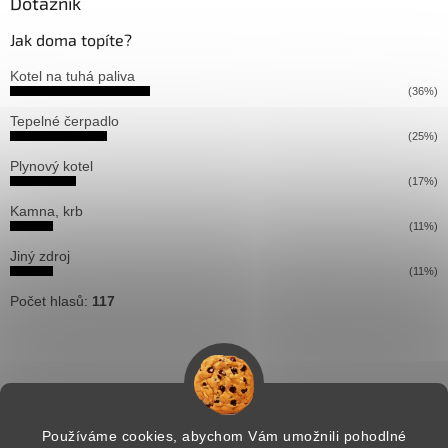
Dotazník
Jak doma topíte?
Kotel na tuhá paliva
(36%)
Tepelné čerpadlo
(25%)
Plynový kotel
(17%)
Kamna, krb
(11%)
Jiný zdroj
(11%)
Počet hlasů:
117
Používáme cookies, abychom Vám umožnili pohodlné