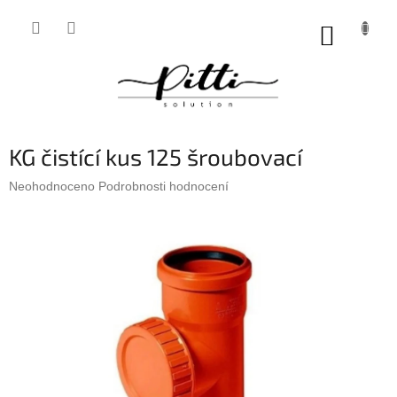
Přejít
na
NÁKUP
obsah
KOŠÍK
KG čistící kus 125 šroubovací
Průměrné
Neohodnoceno
Podrobnosti hodnocení
hodnocení
produktu
je
0,0
z
5
hvězdiček.