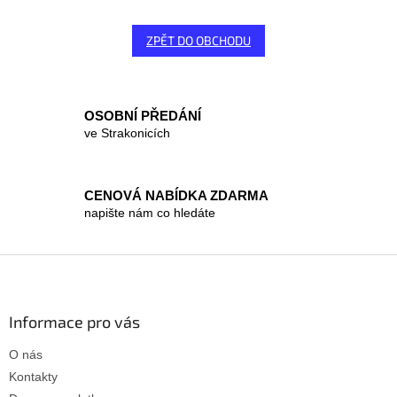
ZPĚT DO OBCHODU
OSOBNÍ PŘEDÁNÍ
ve Strakonicích
CENOVÁ NABÍDKA ZDARMA
napište nám co hledáte
Z
á
p
a
Informace pro vás
t
O nás
í
Kontakty