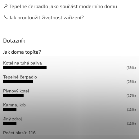
🔎 Tepelné čerpadlo jako součást moderního domu
🔧 Jak prodloužit životnost zařízení?
Dotazník
Jak doma topíte?
Kotel na tuhá paliva
(36%)
Tepelné čerpadlo
(25%)
Plynový kotel
(17%)
Kamna, krb
(11%)
Jiný zdroj
(11%)
Počet hlasů:
116