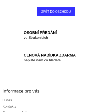
ZPĚT DO OBCHODU
OSOBNÍ PŘEDÁNÍ
ve Strakonicích
CENOVÁ NABÍDKA ZDARMA
napište nám co hledáte
Z
á
p
a
Informace pro vás
t
O nás
í
Kontakty