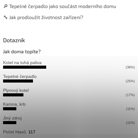
🔎 Tepelné čerpadlo jako součást moderního domu
🔧 Jak prodloužit životnost zařízení?
Dotazník
Jak doma topíte?
Kotel na tuhá paliva
(36%)
Tepelné čerpadlo
(25%)
Plynový kotel
(17%)
Kamna, krb
(11%)
Jiný zdroj
(11%)
Počet hlasů:
117