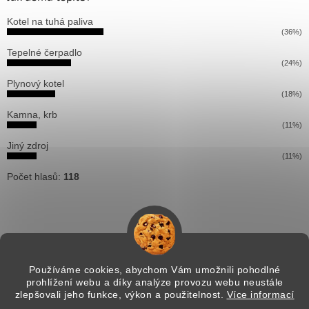
Kotel na tuhá paliva
(36%)
Tepelné čerpadlo
(24%)
Plynový kotel
(18%)
Kamna, krb
(11%)
Jiný zdroj
(11%)
Počet hlasů:
118
Používáme cookies, abychom Vám umožnili pohodlné
prohlížení webu a díky analýze provozu webu neustále
Vytvořil Shoptet
zlepšovali jeho funkce, výkon a použitelnost.
Více informací