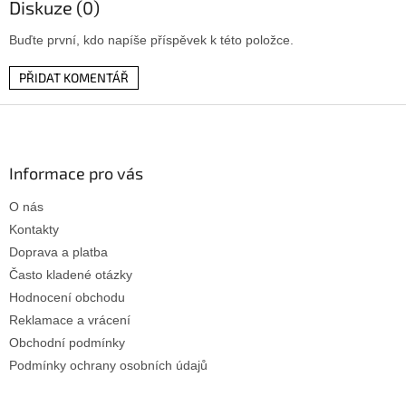
Diskuze (0)
Buďte první, kdo napíše příspěvek k této položce.
PŘIDAT KOMENTÁŘ
Z
á
p
a
Informace pro vás
t
O nás
í
Kontakty
Doprava a platba
Často kladené otázky
Hodnocení obchodu
Reklamace a vrácení
Obchodní podmínky
Podmínky ochrany osobních údajů