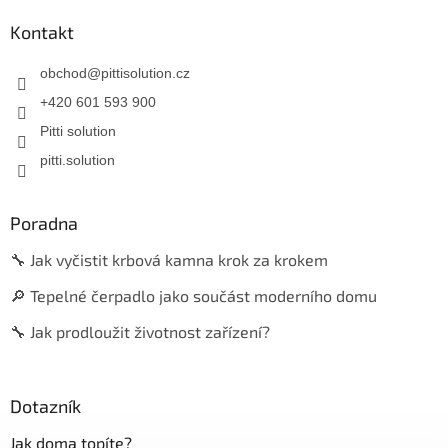
Kontakt
obchod
@
pittisolution.cz
+420 601 593 900
Pitti solution
pitti.solution
Poradna
🔧 Jak vyčistit krbová kamna krok za krokem
🔎 Tepelné čerpadlo jako součást moderního domu
🔧 Jak prodloužit životnost zařízení?
Dotazník
Jak doma topíte?