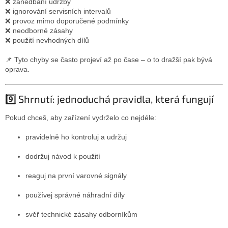
❌ zanedbání údržby
❌ ignorování servisních intervalů
❌ provoz mimo doporučené podmínky
❌ neodborné zásahy
❌ použití nevhodných dílů
📌 Tyto chyby se často projeví až po čase – o to dražší pak bývá
oprava.
9️⃣ Shrnutí: jednoduchá pravidla, která fungují
Pokud chceš, aby zařízení vydrželo co nejdéle:
pravidelně ho kontroluj a udržuj
dodržuj návod k použití
reaguj na první varovné signály
používej správné náhradní díly
svěř technické zásahy odborníkům