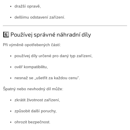
dražší opravě,
delšímu odstavení zařízení.
6️⃣ Používej správné náhradní díly
Při výměně opotřebených částí:
používej díly určené pro daný typ zařízení,
ověř kompatibilitu,
nesnaž se „ušetřit za každou cenu“.
Špatný nebo nevhodný díl může:
zkrátit životnost zařízení,
způsobit další poruchy,
ohrozit bezpečnost.