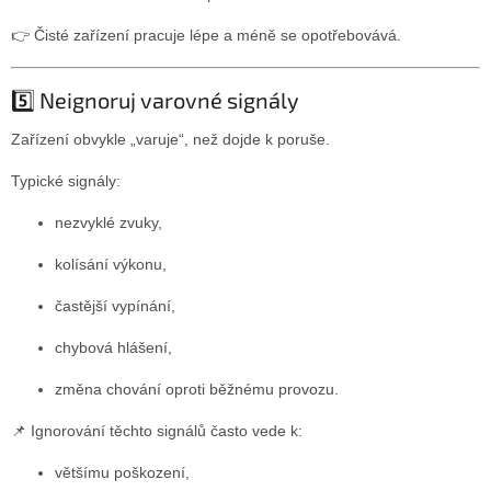
👉 Čisté zařízení pracuje lépe a méně se opotřebovává.
5️⃣ Neignoruj varovné signály
Zařízení obvykle „varuje“, než dojde k poruše.
Typické signály:
nezvyklé zvuky,
kolísání výkonu,
častější vypínání,
chybová hlášení,
změna chování oproti běžnému provozu.
📌 Ignorování těchto signálů často vede k:
většímu poškození,