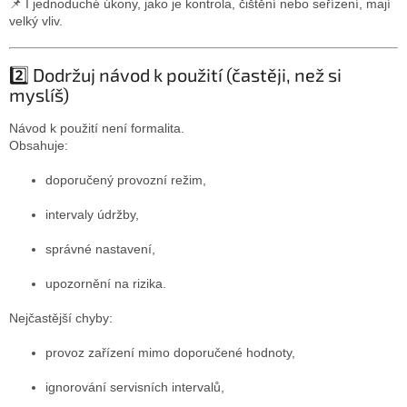
📌 I jednoduché úkony, jako je kontrola, čištění nebo seřízení, mají
velký vliv.
2️⃣ Dodržuj návod k použití (častěji, než si
myslíš)
Návod k použití není formalita.
Obsahuje:
doporučený provozní režim,
intervaly údržby,
správné nastavení,
upozornění na rizika.
Nejčastější chyby:
provoz zařízení mimo doporučené hodnoty,
ignorování servisních intervalů,