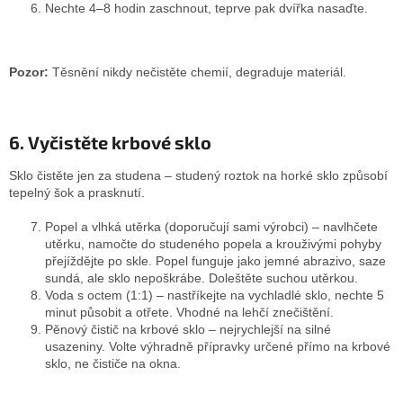
Nechte 4–8 hodin zaschnout, teprve pak dvířka nasaďte.
Pozor:
Těsnění nikdy nečistěte chemií, degraduje materiál.
6. Vyčistěte krbové sklo
Sklo čistěte jen za studena – studený roztok na horké sklo způsobí
tepelný šok a prasknutí.
Popel a vlhká utěrka (doporučují sami výrobci) – navlhčete
utěrku, namočte do studeného popela a krouživými pohyby
přejíždějte po skle. Popel funguje jako jemné abrazivo, saze
sundá, ale sklo nepoškrábe. Doleštěte suchou utěrkou.
Voda s octem (1:1) – nastříkejte na vychladlé sklo, nechte 5
minut působit a otřete. Vhodné na lehčí znečištění.
Pěnový čistič na krbové sklo – nejrychlejší na silné
usazeniny. Volte výhradně přípravky určené přímo na krbové
sklo, ne čističe na okna.