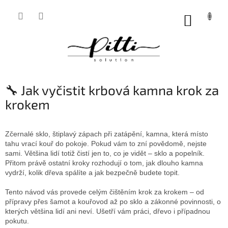
Přejít
na
NÁKUP
obsah
KOŠÍK
🔧 Jak vyčistit krbová kamna krok za
krokem
Zčernalé sklo, štiplavý zápach při zatápění, kamna, která místo
tahu vrací kouř do pokoje. Pokud vám to zní povědomě, nejste
sami. Většina lidí totiž čistí jen to, co je vidět – sklo a popelník.
Přitom právě ostatní kroky rozhodují o tom, jak dlouho kamna
vydrží, kolik dřeva spálíte a jak bezpečně budete topit.
Tento návod vás provede celým čištěním krok za krokem – od
přípravy přes šamot a kouřovod až po sklo a zákonné povinnosti, o
kterých většina lidí ani neví. Ušetří vám práci, dřevo i případnou
pokutu.