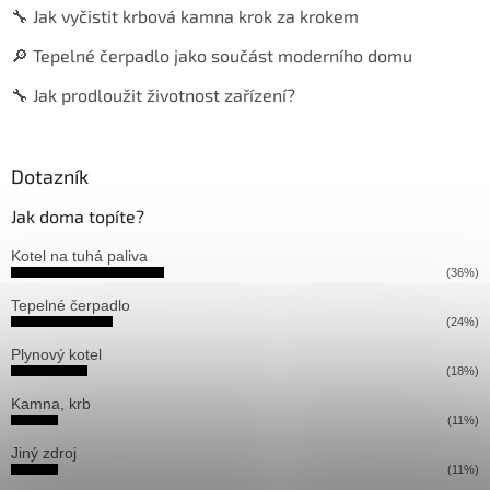
🔧 Jak vyčistit krbová kamna krok za krokem
🔎 Tepelné čerpadlo jako součást moderního domu
🔧 Jak prodloužit životnost zařízení?
Dotazník
Jak doma topíte?
Kotel na tuhá paliva
(36%)
Tepelné čerpadlo
(24%)
Plynový kotel
(18%)
Kamna, krb
(11%)
Jiný zdroj
(11%)