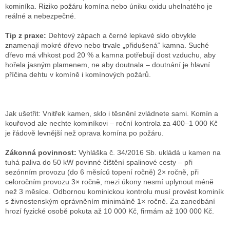
kominíka. Riziko požáru komína nebo úniku oxidu uhelnatého je
reálné a nebezpečné.
Tip z praxe:
Dehtový zápach a černé lepkavé sklo obvykle
znamenají mokré dřevo nebo trvale „přidušená“ kamna. Suché
dřevo má vlhkost pod 20 % a kamna potřebují dost vzduchu, aby
hořela jasným plamenem, ne aby doutnala – doutnání je hlavní
příčina dehtu v komíně i komínových požárů.
Jak ušetřit: Vnitřek kamen, sklo i těsnění zvládnete sami. Komín a
kouřovod ale nechte kominíkovi – roční kontrola za 400–1 000 Kč
je řádově levnější než oprava komína po požáru.
Zákonná povinnost:
Vyhláška č. 34/2016 Sb. ukládá u kamen na
tuhá paliva do 50 kW povinné čištění spalinové cesty – při
sezónním provozu (do 6 měsíců topení ročně) 2× ročně, při
celoročním provozu 3× ročně, mezi úkony nesmí uplynout méně
než 3 měsíce. Odbornou kominickou kontrolu musí provést kominík
s živnostenským oprávněním minimálně 1× ročně. Za zanedbání
hrozí fyzické osobě pokuta až 10 000 Kč, firmám až 100 000 Kč.