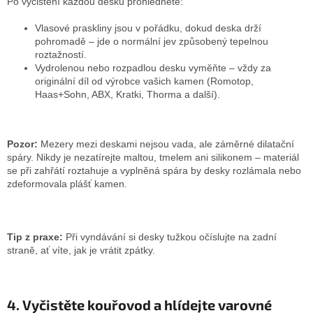
Po vyčištění každou desku prohlédněte:
Vlasové praskliny jsou v pořádku, dokud deska drží
pohromadě – jde o normální jev způsobený tepelnou
roztažností.
Vydrolenou nebo rozpadlou desku vyměňte – vždy za
originální díl od výrobce vašich kamen (Romotop,
Haas+Sohn, ABX, Kratki, Thorma a další).
Pozor:
Mezery mezi deskami nejsou vada, ale záměrné dilatační
spáry. Nikdy je nezatírejte maltou, tmelem ani silikonem – materiál
se při zahřátí roztahuje a vyplněná spára by desky rozlámala nebo
zdeformovala plášť kamen.
Tip z praxe:
Při vyndávání si desky tužkou očíslujte na zadní
straně, ať víte, jak je vrátit zpátky.
4. Vyčistěte kouřovod a hlídejte varovné