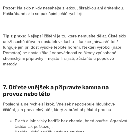
Pozor:
Na sklo nikdy nesahejte žiletkou, škrabkou ani drátěnkou.
Poškrábané sklo se pak špiní ještě rychleji.
Tip z praxe:
Nejlepší čištění je to, které nemusíte dělat. Čisté sklo
udrží suché dřevo a dostatek vzduchu – funkce „airwash“ totiž
funguje jen při dost vysoké teplotě hoření. Někteří výrobci (např.
Romotop) se navíc zříkají odpovědnosti za škody způsobené
chemickými přípravky – nejste-li si jistí, zůstaňte u popelové
metody.
7. Otřete vnějšek a připravte kamna na
provoz nebo léto
Poslední a nejrychlejší krok. Vnějšek nepotřebuje hloubkové
čištění, jen pravidelný otěr, který zabrání připékání prachu.
Plech a lak: vlhký hadřík bez chemie, hned osušte. Agresivní
čističe lak poškozují.