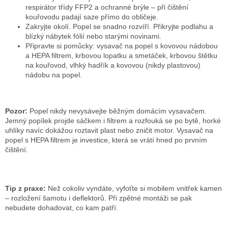
respirátor třídy FFP2 a ochranné brýle – při čištění
kouřovodu padají saze přímo do obličeje.
Zakryjte okolí. Popel se snadno rozvíří. Přikryjte podlahu a
blízký nábytek fólií nebo starými novinami.
Připravte si pomůcky: vysavač na popel s kovovou nádobou
a HEPA filtrem, krbovou lopatku a smetáček, krbovou štětku
na kouřovod, vlhký hadřík a kovovou (nikdy plastovou)
nádobu na popel.
Pozor:
Popel nikdy nevysávejte běžným domácím vysavačem.
Jemný popílek projde sáčkem i filtrem a rozfouká se po bytě, horké
uhlíky navíc dokážou roztavit plast nebo zničit motor. Vysavač na
popel s HEPA filtrem je investice, která se vrátí hned po prvním
čištění.
Tip z praxe:
Než cokoliv vyndáte, vyfoťte si mobilem vnitřek kamen
– rozložení šamotu i deflektorů. Při zpětné montáži se pak
nebudete dohadovat, co kam patří.