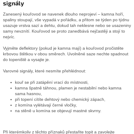
signály
Zanesený kouřovod se navenek dlouho neprojeví – kamna hoří,
spaliny stoupají, vše vypadá v pořádku, a přitom se týden po týdnu
usazuje vrstva sazí a dehtu, dokud tah neklesne nebo se usazeniny
samy nevznítí. Kouřovod se proto zanedbává nejčastěji a stojí to
nejvíc.
Vyjměte deflektory (pokud je kamna mají) a kouřovod pročistěte
krbovou štětkou v obou směrech. Uvolněné saze nechte spadnout
do topeniště a vysajte je.
Varovné signály, které nesmíte přehlédnout:
kouř se při zatápění vrací do místnosti,
kamna špatně táhnou, plamen je nestabilní nebo kamna
sama hasnou,
při topení cítíte dehtový nebo chemický zápach,
z komína vylétávají černé vločky,
na stěně u komína se objevují mastné skvrny.
Při kterémkoliv z těchto příznaků přestaňte topit a zavolejte