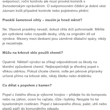
svépomocí, roční kontrolu ale musí provést kominík s
živnostenským oprávněním. O svépomocném čištění je dobré vést
záznam kvůli případné kontrole nebo pojistnému plnění.
Prasklé šamotové cihly – musím je hned měnit?
Ne. Vlasové praskliny nevadí, dokud cihla drží pohromadě. Měňte
jen vydrolené nebo rozpadlé desky, vždy za originální díl od
výrobce. Mezery mezi deskami jsou záměrné dilatační spáry, nikdy
je nezatírejte.
Můžu na krbové sklo použít chemii?
Opatrně. Někteří výrobci se zříkají odpovědnosti za škody na
těsnění způsobené chemií. Nejbezpečnější je dřevěný popel s
vlhkou utěrkou. Pokud chcete chemii, volte jen pěnové přípravky
určené přímo na krbové sklo, nikdy žiletku nebo drátěnku.
Co dělat s popelem z kamen?
Popel z čistého dřeva je výborné hnojivo – přidejte ho do kompostu
nebo na záhon, ocení ho rajčata, růže i bylinky. Nesypte ho ke
kyselomilným rostlinám. Popel z lakovaného dřeva, palet, uhlí nebo
plastů patří do komunálního odpadu.