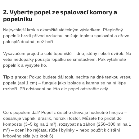
2. Vyberte popel ze spalovací komory a
popelníku
Nejrychlejší krok s okamžitě viditelným výsledkem. Přeplněný
popelník brzdí přívod vzduchu, snižuje teplotu spalování a dřevo
pak spíš doutná, než hoří.
Vysavačem projeďte celé topeniště – dno, stěny i okolí dvířek. Na
větší nedopalky použijte lopatku se smetáčkem. Pak vytáhněte
popelník a vysypte ho.
Tip z praxe:
Pokud budete dál topit, nechte na dně tenkou vrstvu
popela (asi 1 cm) – funguje jako izolace a kamna se na ní lépe
rozhoří. Při odstavení na léto ale popel odstraňte celý.
Co s popelem dál? Popel z čistého dřeva je hodnotné hnojivo –
obsahuje vápník, draslík, hořčík i fosfor. Můžete ho přidat do
kompostu (3–5 kg na 1 m³), rozsypat na záhon (250–300 ml na 1
m²) – ocení ho rajčata, růže i bylinky – nebo použít k čištění
krbového skla (viz krok 6).