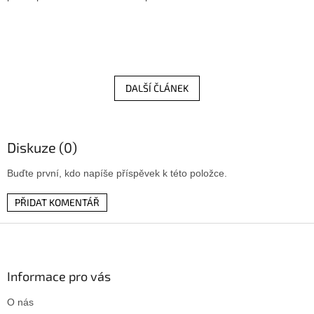
DALŠÍ ČLÁNEK
Diskuze (0)
Buďte první, kdo napíše příspěvek k této položce.
PŘIDAT KOMENTÁŘ
Z
á
p
a
Informace pro vás
t
O nás
í