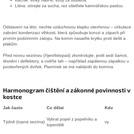
Kachle: vlhký hadřík, vždy za studena.
Litina: otírejte za sucha, rez ošetřete kamnářskou pastou.
Odstavení na léto: nechte vzduchovou klapku otevřenou – cirkulace
zabrání kondenzaci vlhkosti, která způsobuje korozi a zápach při
prvním podzimním zátopu. Na komín nasaďte krytku proti dešti a
ptákům.
Před novou sezónou (říjen/listopad) zkontrolujte, jestli sedí šamot,
těsnění i deflektory, a ověřte tah – například zapálenou zápalkou u
pootevřených dvířek. Plamínek se má naklánět do komína.
Harmonogram čištění a zákonné povinnosti v
kostce
Jak často
Co dělat
Kdo
Vybrat popel z popelníku a
Týdně (topná sezóna)
vy
topeniště