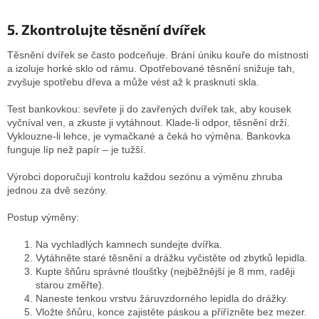
5. Zkontrolujte těsnění dvířek
Těsnění dvířek se často podceňuje. Brání úniku kouře do místnosti
a izoluje horké sklo od rámu. Opotřebované těsnění snižuje tah,
zvyšuje spotřebu dřeva a může vést až k prasknutí skla.
Test bankovkou: sevřete ji do zavřených dvířek tak, aby kousek
vyčníval ven, a zkuste ji vytáhnout. Klade-li odpor, těsnění drží.
Vyklouzne-li lehce, je vymačkané a čeká ho výměna. Bankovka
funguje líp než papír – je tužší.
Výrobci doporučují kontrolu každou sezónu a výměnu zhruba
jednou za dvě sezóny.
Postup výměny:
Na vychladlých kamnech sundejte dvířka.
Vytáhněte staré těsnění a drážku vyčistěte od zbytků lepidla.
Kupte šňůru správné tloušťky (nejběžnější je 8 mm, raději
starou změřte).
Naneste tenkou vrstvu žáruvzdorného lepidla do drážky.
Vložte šňůru, konce zajistěte páskou a přiřízněte bez mezer.