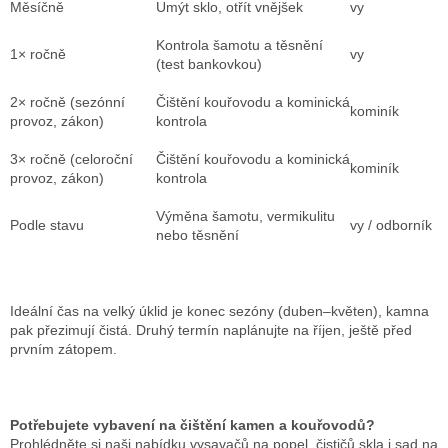
Měsíčně
Umýt sklo, otřít vnějšek
vy
Kontrola šamotu a těsnění
1× ročně
vy
(test bankovkou)
2× ročně (sezónní
Čištění kouřovodu a kominická
kominík
provoz, zákon)
kontrola
3× ročně (celoroční
Čištění kouřovodu a kominická
kominík
provoz, zákon)
kontrola
Výměna šamotu, vermikulitu
Podle stavu
vy / odborník
nebo těsnění
Ideální čas na velký úklid je konec sezóny (duben–květen), kamna
pak přezimují čistá. Druhý termín naplánujte na říjen, ještě před
prvním zátopem.
Potřebujete vybavení na čištění kamen a kouřovodů?
Prohlédněte si naši nabídku vysavačů na popel, čističů skla i sad na