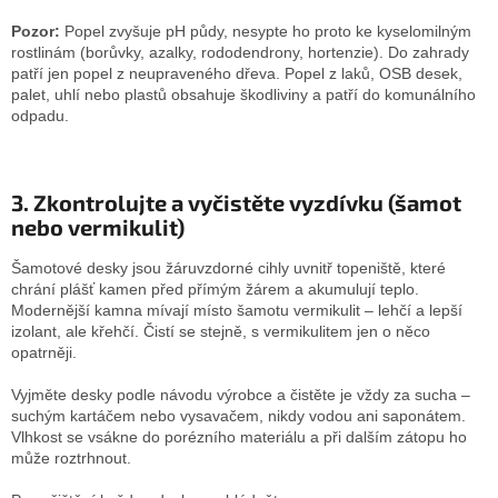
Pozor:
Popel zvyšuje pH půdy, nesypte ho proto ke kyselomilným
rostlinám (borůvky, azalky, rododendrony, hortenzie). Do zahrady
patří jen popel z neupraveného dřeva. Popel z laků, OSB desek,
palet, uhlí nebo plastů obsahuje škodliviny a patří do komunálního
odpadu.
3. Zkontrolujte a vyčistěte vyzdívku (šamot
nebo vermikulit)
Šamotové desky jsou žáruvzdorné cihly uvnitř topeniště, které
chrání plášť kamen před přímým žárem a akumulují teplo.
Modernější kamna mívají místo šamotu vermikulit – lehčí a lepší
izolant, ale křehčí. Čistí se stejně, s vermikulitem jen o něco
opatrněji.
Vyjměte desky podle návodu výrobce a čistěte je vždy za sucha –
suchým kartáčem nebo vysavačem, nikdy vodou ani saponátem.
Vlhkost se vsákne do porézního materiálu a při dalším zátopu ho
může roztrhnout.