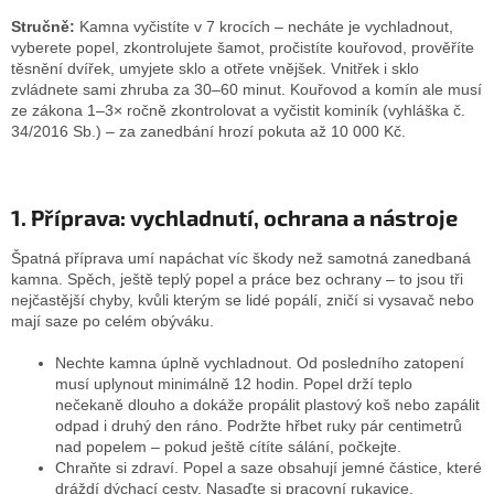
Stručně:
Kamna vyčistíte v 7 krocích – necháte je vychladnout,
vyberete popel, zkontrolujete šamot, pročistíte kouřovod, prověříte
těsnění dvířek, umyjete sklo a otřete vnějšek. Vnitřek i sklo
zvládnete sami zhruba za 30–60 minut. Kouřovod a komín ale musí
ze zákona 1–3× ročně zkontrolovat a vyčistit kominík (vyhláška č.
34/2016 Sb.) – za zanedbání hrozí pokuta až 10 000 Kč.
1. Příprava: vychladnutí, ochrana a nástroje
Špatná příprava umí napáchat víc škody než samotná zanedbaná
kamna. Spěch, ještě teplý popel a práce bez ochrany – to jsou tři
nejčastější chyby, kvůli kterým se lidé popálí, zničí si vysavač nebo
mají saze po celém obýváku.
Nechte kamna úplně vychladnout. Od posledního zatopení
musí uplynout minimálně 12 hodin. Popel drží teplo
nečekaně dlouho a dokáže propálit plastový koš nebo zapálit
odpad i druhý den ráno. Podržte hřbet ruky pár centimetrů
nad popelem – pokud ještě cítíte sálání, počkejte.
Chraňte si zdraví. Popel a saze obsahují jemné částice, které
dráždí dýchací cesty. Nasaďte si pracovní rukavice,