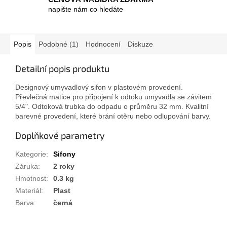
napište nám co hledáte
Popis
Podobné (1)
Hodnocení
Diskuze
Detailní popis produktu
Designový umyvadlový sifon v plastovém provedení.
Převlečná matice pro připojení k odtoku umyvadla se závitem
5/4". Odtoková trubka do odpadu o průměru 32 mm. Kvalitní
barevné provedení, které brání otěru nebo odlupování barvy.
Doplňkové parametry
Kategorie
:
Sifony
Záruka
:
2 roky
Hmotnost
:
0.3 kg
Materiál
:
Plast
Barva
:
černá