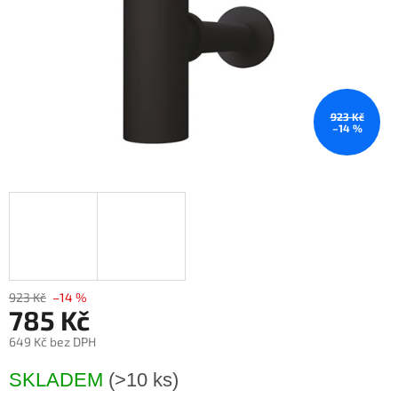
923 Kč
–14 %
923 Kč
–14 %
785 Kč
649 Kč bez DPH
Měrná
SKLADEM
(>10 ks)
cena: