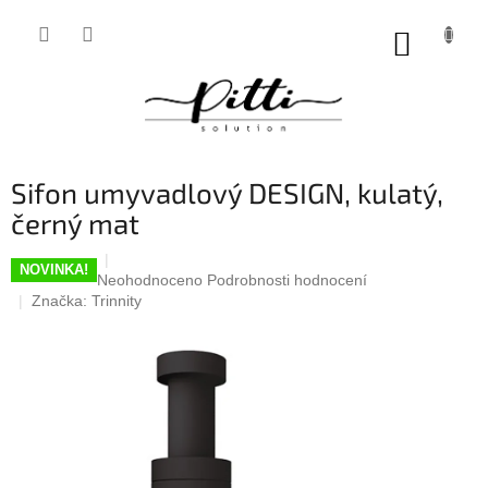
Přejít
na
NÁKUP
obsah
KOŠÍK
Sifon umyvadlový DESIGN, kulatý,
černý mat
NOVINKA!
Průměrné
Neohodnoceno
Podrobnosti hodnocení
hodnocení
Značka:
Trinnity
produktu
je
0,0
z
5
hvězdiček.