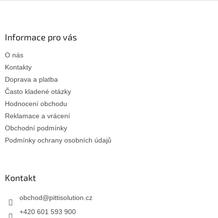
Z
á
p
a
Informace pro vás
t
O nás
í
Kontakty
Doprava a platba
Často kladené otázky
Hodnocení obchodu
Reklamace a vrácení
Obchodní podmínky
Podmínky ochrany osobních údajů
Kontakt
obchod
@
pittisolution.cz
+420 601 593 900