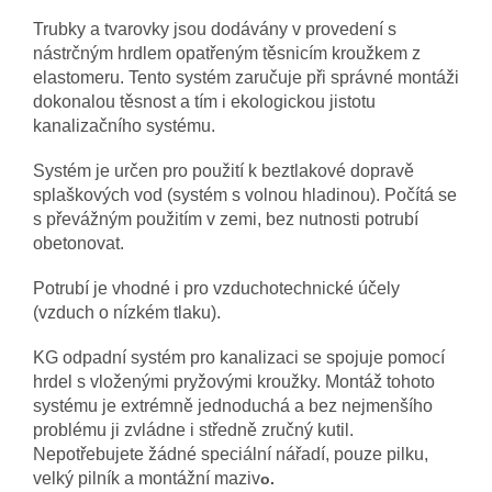
Trubky a tvarovky jsou dodávány v provedení s
nástrčným hrdlem opatřeným těsnicím kroužkem z
elastomeru. Tento systém zaručuje při správné montáži
dokonalou těsnost a tím i ekologickou jistotu
kanalizačního systému.
Systém je určen pro použití k beztlakové dopravě
splaškových vod (systém s volnou hladinou). Počítá se
s převážným použitím v zemi, bez nutnosti potrubí
obetonovat.
Potrubí je vhodné i pro vzduchotechnické účely
(vzduch o nízkém tlaku).
KG odpadní systém pro kanalizaci se spojuje pomocí
hrdel s vloženými pryžovými kroužky. Montáž tohoto
systému je extrémně jednoduchá a bez nejmenšího
problému ji zvládne i středně zručný kutil.
Nepotřebujete žádné speciální nářadí, pouze pilku,
velký pilník a montážní maziv
o.