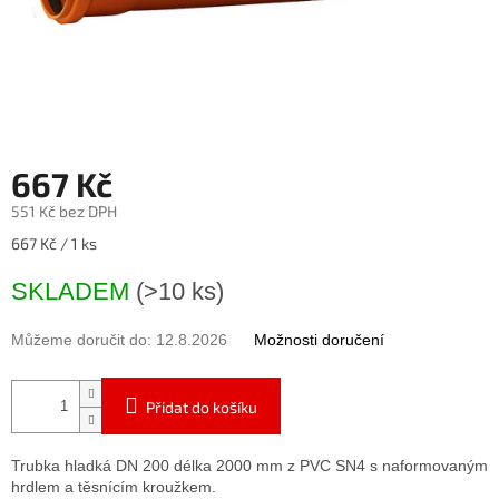
667 Kč
551 Kč bez DPH
Měrná
667 Kč / 1 ks
cena:
SKLADEM
(>10 ks)
Můžeme doručit do:
12.8.2026
Možnosti doručení
Přidat do košíku
Trubka hladká DN 200 délka 2000 mm z PVC SN4 s naformovaným
hrdlem a těsnícím kroužkem.