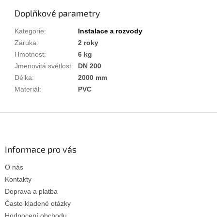
Doplňkové parametry
Kategorie
:
Instalace a rozvody
Záruka
:
2 roky
Hmotnost
:
6 kg
Jmenovitá světlost
:
DN 200
Délka
:
2000 mm
Materiál
:
PVC
Z
á
p
a
Informace pro vás
t
O nás
í
Kontakty
Doprava a platba
Často kladené otázky
Hodnocení obchodu