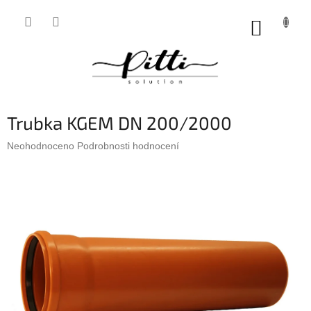
Přejít
na
NÁKUP
obsah
KOŠÍK
Trubka KGEM DN 200/2000
Průměrné
Neohodnoceno
Podrobnosti hodnocení
hodnocení
produktu
je
0,0
z
5
hvězdiček.