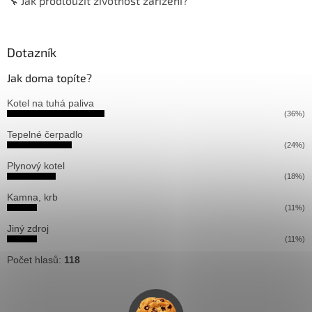
🔧 Jak prodloužit životnost zařízení?
Dotazník
Jak doma topíte?
Kotel na tuhá paliva
(36%)
Tepelné čerpadlo
(24%)
Plynový kotel
(18%)
Kamna, krb
(11%)
Jiný zdroj
(11%)
Počet hlasů:
118