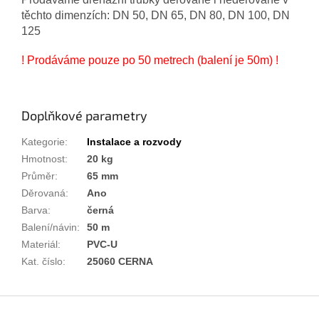
těchto dimenzích: DN 50, DN 65, DN 80, DN 100, DN
125
! Prodáváme pouze po 50 metrech (balení je 50m) !
Doplňkové parametry
Kategorie
:
Instalace a rozvody
Hmotnost
:
20 kg
Průměr
:
65 mm
Děrovaná
:
Ano
Barva
:
černá
Balení/návin
:
50 m
Materiál
:
PVC-U
Kat. číslo
:
25060 CERNA
Z
á