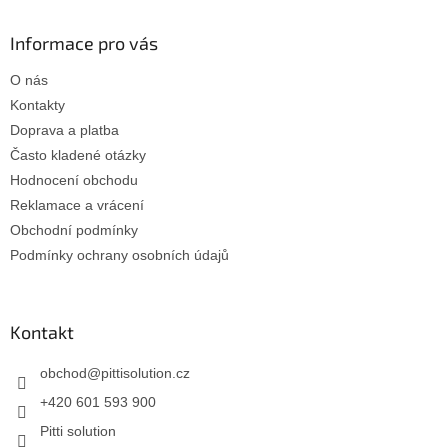
p
a
Informace pro vás
t
O nás
í
Kontakty
Doprava a platba
Často kladené otázky
Hodnocení obchodu
Reklamace a vrácení
Obchodní podmínky
Podmínky ochrany osobních údajů
Kontakt
obchod
@
pittisolution.cz
+420 601 593 900
Pitti solution