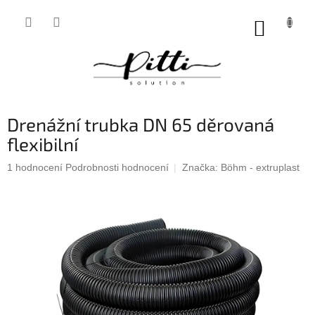
Přejít
na
NÁKUP
obsah
KOŠÍK
Drenážní trubka DN 65 děrovaná
flexibilní
Průměrné
1 hodnocení
Podrobnosti hodnocení
Značka:
Böhm - extruplast
hodnocení
produktu
je
5,0
z
5
hvězdiček.