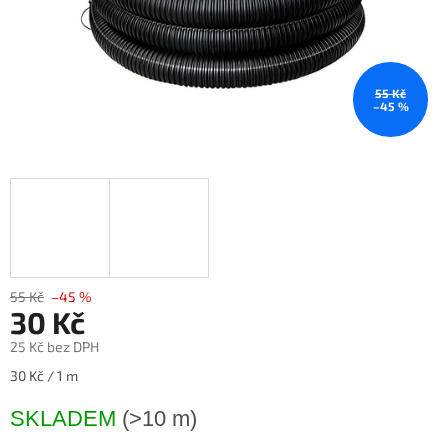
55 Kč
–45 %
55 Kč
–45 %
30 Kč
25 Kč bez DPH
Měrná
30 Kč / 1 m
cena:
SKLADEM
(>10 m)