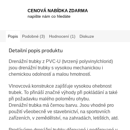
CENOVÁ NABÍDKA ZDARMA
napište nám co hledáte
Popis
Podobné (3)
Hodnocení (1)
Diskuze
Detailní popis produktu
Drenážní trubky z PVC-U (tvrzený polyvinylchlorid)
jsou drenážní trubky s vysokou mechanickou i
chemickou odolností a malou hmotností.
Vlnovcová konstrukce zajišťuje vysokou ohebnost
trubek. To přináší značné výhody při pokládání a také
při požadavku malého poloměru ohybu.
Drenážní trubka má černou barvu. J
sou vhodné pro
použití všeobecně ve stavebnictví, na sportovních
zařízeních, v zemědělství, na zahradách, letištích, atd.
Prodáváme drenážní trubky děrované i neděrované v