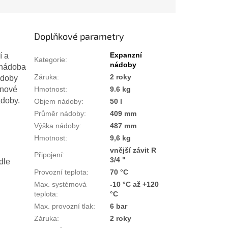
Doplňkové parametry
Expanzní
í a
Kategorie
:
nádoby
 nádoba
Záruka
:
2 roky
ádoby
ynové
Hmotnost
:
9.6 kg
ádoby.
Objem nádoby
:
50 l
Průměr nádoby
:
409 mm
Výška nádoby
:
487 mm
Hmotnost
:
9,6 kg
vnější závit R
Připojení
:
3/4 "
dle
Provozní teplota
:
70 °C
U,
Max. systémová
-10 °C až +120
teplota
:
°C
Max. provozní tlak
:
6 bar
Záruka
:
2 roky