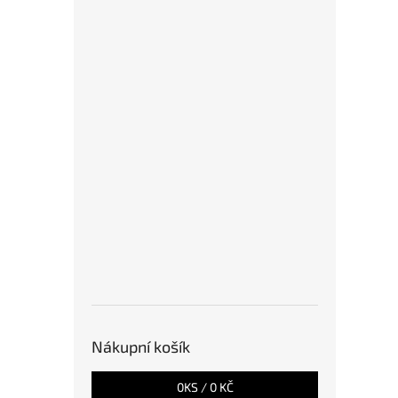
Nákupní košík
0
KS /
0 KČ