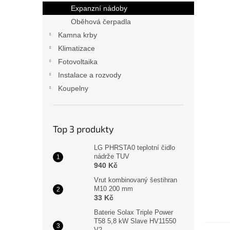
n
Expanzní nádoby
e
Oběhová čerpadla
l
Kamna krby
Klimatizace
Fotovoltaika
Instalace a rozvody
Koupelny
Top 3 produkty
LG PHRSTA0 teplotní čidlo
nádrže TUV
940 Kč
Vrut kombinovaný šestihran
M10 200 mm
33 Kč
Baterie Solax Triple Power
T58 5,8 kW Slave HV11550
V2