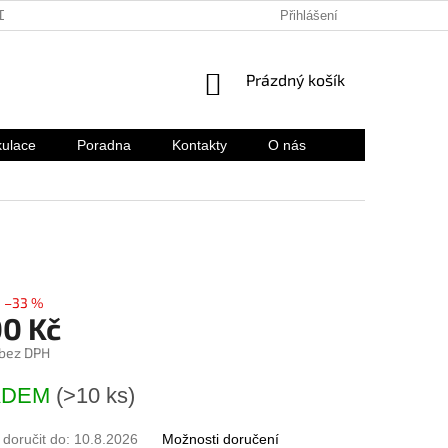
ADENÉ OTÁZKY
HODNOCENÍ OBCHODU
Přihlášení
REKLAMACE A VRÁ
NÁKUPNÍ
Prázdný košík
KOŠÍK
kulace
Poradna
Kontakty
O nás
–33 %
00 Kč
 bez DPH
ADEM
(>10 ks)
oručit do:
10.8.2026
Možnosti doručení