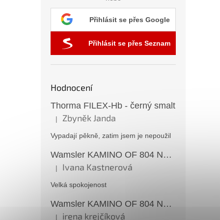
Přihlásit se přes Google
Přihlásit se přes Seznam
Hodnocení
Thorma FILEX-Hb - černý smalt
Zbyněk Janda
|
Hodnocení produktu je 5 z 5 hvězdiček.
Vypadají pěkně, zatim jsem je nepoužil
Wamsler KAMINO OF 804 Nostalgia černé
Ivana Kastnerová
|
Hodnocení produktu je 5 z 5 hvězdiček.
Velká spokojenost
Wamsler KAMINO OF 804 Nostalgia černé
irena krejčíková
|