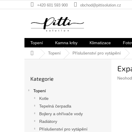
Přejít
+420 601 593 900
obchod@pittisolution.cz
na
obsah
Topení
Kamna krby
Klimatizace
Foto
Domů
Topení
Příslušenství pro vytápění
P
Exp
o
Přeskočit
s
Kategorie
Průměr
Neohod
kategorie
t
hodnoc
r
produkt
Topení
a
je
Kotle
n
0,0
z
Tepelná čerpadla
n
5
í
Bojlery a ohřívače vody
hvězdič
p
Radiátory
a
Příslušenství pro vytápění