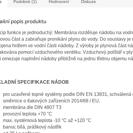
s
Podobné (1)
Hodnocení
Diskuze
ailní popis produktu
cip funkce je jednoduchý: Membrána rozděluje nádobu na vodn
ovou část a zabraňuje pronikání plynu do vody. Do soustavy je
ojena hrdlem ve vodní části nádoby. Z výroby je plynová část n
lakována pomocí vzduchového ventilku. Vzduchový polštář v pl
i omezuje naplnění nádoby přibližně na jednu třetinu objemu n
KLADNÍ SPECIFIKACE NÁDOB
pro uzavřené topné systémy podle DIN EN 13831, schválená 
směrnice o tlakových zařízeních 2014/68 / E
membrána dle
DIN 4807 T3
provozní teplota +70 °C
max. systémová teplota -10 °C až +120 °C
barva: bílá, práškový nástřik