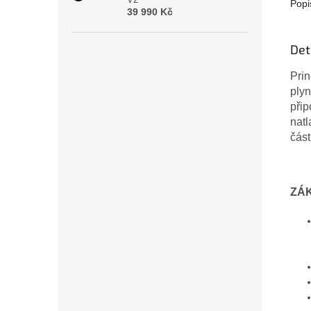
Popi
39 990 Kč
Det
Prin
plyn
přip
nat
část
ZÁ