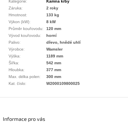
Kategorie
:
Kamna krby
Záruka
:
2 roky
Hmotnost
:
133 kg
Výkon (kW)
:
8 kW
Průměr kouřovodu
:
120 mm
Vývod kouřovodu
:
horní
Palivo
:
dřevo, hnědé uhlí
Výrobce
:
Wamsler
Výška
:
1189 mm
Šířka
:
542 mm
Hloubka
:
377 mm
Max. délka polen
:
300 mm
Kat. číslo
:
W2000109800025
Z
á
p
a
Informace pro vás
t