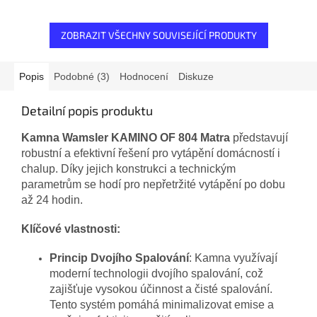
údržba po celou dobu topné
sezóny.
ZOBRAZIT VŠECHNY SOUVISEJÍCÍ PRODUKTY
Popis
Podobné (3)
Hodnocení
Diskuze
Detailní popis produktu
Kamna Wamsler KAMINO OF 804 Matra
představují
robustní a efektivní řešení pro vytápění domácností i
chalup. Díky jejich konstrukci a technickým
parametrům se hodí pro nepřetržité vytápění po dobu
až 24 hodin.
Klíčové vlastnosti:
Princip Dvojího Spalování
: Kamna využívají
moderní technologii dvojího spalování, což
zajišťuje vysokou účinnost a čisté spalování.
Tento systém pomáhá minimalizovat emise a