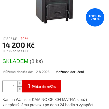
17 895 Kč
–20 %
17 895 Kč
–20 %
14 200 Kč
11 736 Kč bez DPH
Měrná
SKLADEM
(8 ks)
cena:
Můžeme doručit do:
12.8.2026
Možnosti doručení
Přidat do košíku
Kamna Wamsler KAMINO OF 804 MATRA slouží
k nepřetržitému provozu po dobu 24 hodin s vytápěcí