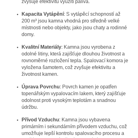
zvyšuje efektivitu využití paliva.
Kapacita Vytápění
: S vytápěcí schopností až
200 m³ jsou kamna vhodná pro středně velké
místnosti nebo objekty, jako jsou chaty a rodinné
domy.
Kvalitní Materiály
: Kamna jsou vyrobena z
odolné litiny, která zajišťuje dlouhou životnost a
rovnoměrné rozložení tepla. Spalovací komora je
vyložena šamotem, což zvyšuje efektivitu a
životnost kamen.
Úprava Povrchu
: Povrch kamen je opatřen
topenářským vypalovacím lakem, který zajišťuje
odolnost proti vysokým teplotám a snadnou
údržbu.
Přívod Vzduchu
: Kamna jsou vybavena
primárním i sekundárním přívodem vzduchu, což
umožňuje lepší kontrolu spalovacího procesu a