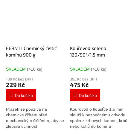
FERMIT Chemický čistič
Kouřovod koleno
komínů 900 g
120/90°/1,5 mm
SKLADEM
(>10 ks)
SKLADEM
(>10 ks)
189 Kč bez DPH
393 Kč bez DPH
229 Kč
475 Kč
Do košíku
Do košíku
Prášek se používá na
Kouřovod o tloušťce 1,5 mm
chemické čištění před
slouží k bezpečnému odvodu
mechanickým čištěním, aby se
spalin z krbových kamen, krbů
zlepšila účinnost
nebo kotlů do komína
mechanického čištění a