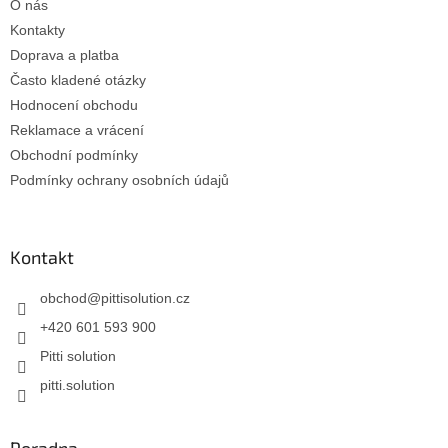
O nás
í
Kontakty
Doprava a platba
Často kladené otázky
Hodnocení obchodu
Reklamace a vrácení
Obchodní podmínky
Podmínky ochrany osobních údajů
Kontakt
obchod
@
pittisolution.cz
+420 601 593 900
Pitti solution
pitti.solution