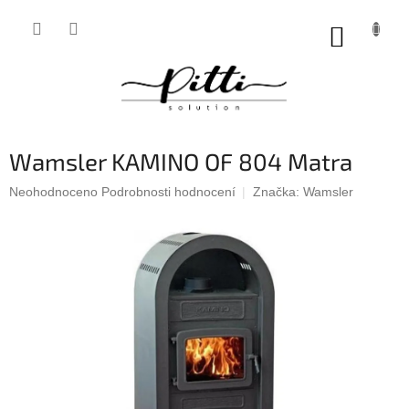
Přejít
na
NÁKUP
obsah
KOŠÍK
Wamsler KAMINO OF 804 Matra
Průměrné
Neohodnoceno
Podrobnosti hodnocení
Značka:
Wamsler
hodnocení
produktu
je
0,0
z
5
hvězdiček.