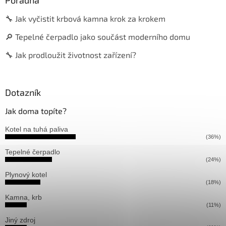
Poradna
🔧 Jak vyčistit krbová kamna krok za krokem
🔎 Tepelné čerpadlo jako součást moderního domu
🔧 Jak prodloužit životnost zařízení?
Dotazník
Jak doma topíte?
Kotel na tuhá paliva
(36%)
Tepelné čerpadlo
(24%)
Plynový kotel
(18%)
Kamna, krb
(11%)
Jiný zdroj