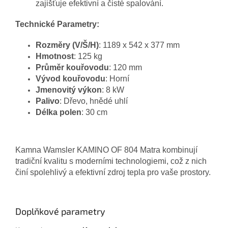
zajišťuje efektivní a čisté spalování.
Technické Parametry:
Rozměry (V/Š/H)
: 1189 x 542 x 377 mm
Hmotnost
: 125 kg
Průměr kouřovodu
: 120 mm
Vývod kouřovodu
: Horní
Jmenovitý výkon
: 8 kW
Palivo
: Dřevo, hnědé uhlí
Délka polen
: 30 cm
Kamna Wamsler KAMINO OF 804 Matra kombinují
tradiční kvalitu s moderními technologiemi, což z nich
činí spolehlivý a efektivní zdroj tepla pro vaše prostory.
Doplňkové parametry