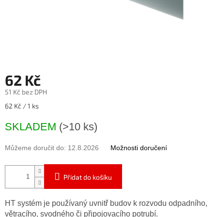
62 Kč
51 Kč bez DPH
Měrná
62 Kč / 1 ks
cena:
SKLADEM
(>10 ks)
Můžeme doručit do:
12.8.2026
Možnosti doručení
Přidat do košíku
HT systém je používaný uvnitř budov k rozvodu odpadního,
větracího, svodného či připojovacího potrubí.