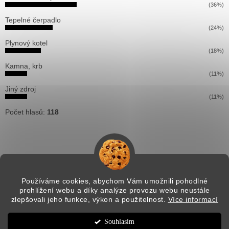
(36%)
Tepelné čerpadlo
(24%)
Plynový kotel
(18%)
Kamna, krb
(11%)
Jiný zdroj
(11%)
Počet hlasů:
118
Používáme cookies, abychom Vám umožnili pohodlné
prohlížení webu a díky analýze provozu webu neustále
Vytvořil Shoptet
zlepšovali jeho funkce, výkon a použitelnost.
Více informací
Souhlasím
Copyright 2026
Pitti solution
. Všechna práva vyhrazena.