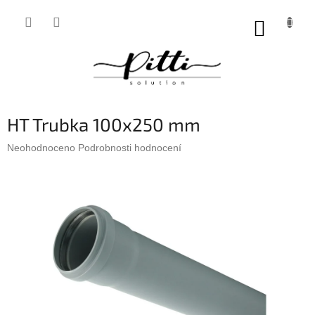
Přejít
na
NÁKUP
obsah
KOŠÍK
HT Trubka 100x250 mm
Průměrné
Neohodnoceno
Podrobnosti hodnocení
hodnocení
produktu
je
0,0
z
5
hvězdiček.