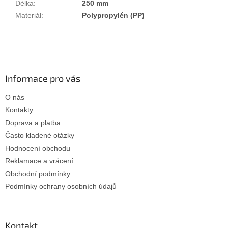
Délka
:
250 mm
Materiál
:
Polypropylén (PP)
Z
á
p
a
Informace pro vás
t
O nás
í
Kontakty
Doprava a platba
Často kladené otázky
Hodnocení obchodu
Reklamace a vrácení
Obchodní podmínky
Podmínky ochrany osobních údajů
Kontakt