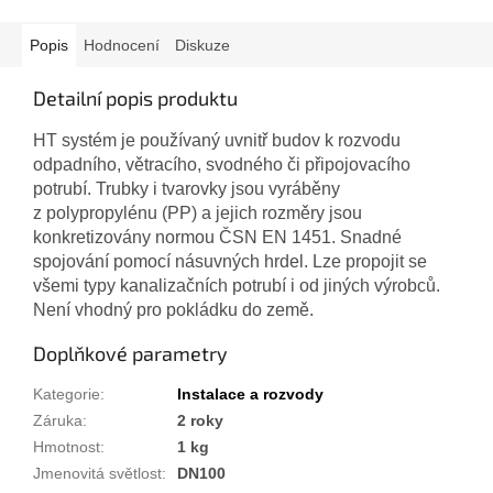
Popis
Hodnocení
Diskuze
Detailní popis produktu
HT systém je používaný uvnitř budov k rozvodu
odpadního, větracího, svodného či připojovacího
potrubí. Trubky i tvarovky jsou vyráběny
z polypropylénu (PP) a jejich rozměry jsou
konkretizovány normou ČSN EN 1451. Snadné
spojování pomocí násuvných hrdel. Lze propojit se
všemi typy kanalizačních potrubí i od jiných výrobců.
Není vhodný pro pokládku do země.
Doplňkové parametry
Kategorie
:
Instalace a rozvody
Záruka
:
2 roky
Hmotnost
:
1 kg
Jmenovitá světlost
:
DN100