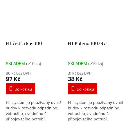
HT čistící kus 100
HT Koleno 100/87°
SKLADEM
(>10 ks)
SKLADEM
(>10 ks)
80 Kč bez DPH
31 Kč bez DPH
97 Kč
38 Kč
Do košíku
Do košíku
HT systém je používaný uvnitř
HT systém je používaný uvnitř
budov k rozvodu odpadního,
budov k rozvodu odpadního,
větracího, svodného či
větracího, svodného či
připojovacího potrubí.
připojovacího potrubí.