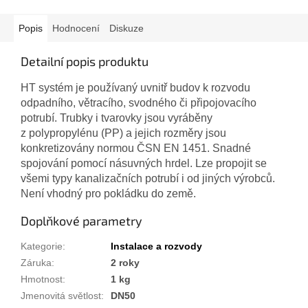
Popis
Hodnocení
Diskuze
Detailní popis produktu
HT systém je používaný uvnitř budov k rozvodu
odpadního, větracího, svodného či připojovacího
potrubí. Trubky i tvarovky jsou vyráběny
z polypropylénu (PP) a jejich rozměry jsou
konkretizovány normou ČSN EN 1451. Snadné
spojování pomocí násuvných hrdel. Lze propojit se
všemi typy kanalizačních potrubí i od jiných výrobců.
Není vhodný pro pokládku do země.
Doplňkové parametry
Kategorie
:
Instalace a rozvody
Záruka
:
2 roky
Hmotnost
:
1 kg
Jmenovitá světlost
:
DN50