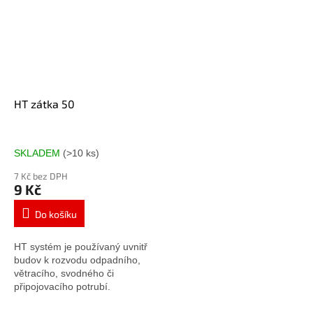
HT zátka 50
SKLADEM
(>10 ks)
7 Kč bez DPH
9 Kč
Do košíku
HT systém je používaný uvnitř
budov k rozvodu odpadního,
větracího, svodného či
připojovacího potrubí.