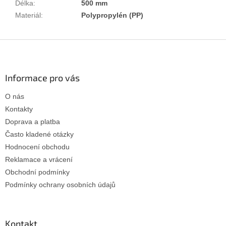
Délka
:
500 mm
Materiál
:
Polypropylén (PP)
Z
á
p
a
Informace pro vás
t
O nás
í
Kontakty
Doprava a platba
Často kladené otázky
Hodnocení obchodu
Reklamace a vrácení
Obchodní podmínky
Podmínky ochrany osobních údajů
Kontakt