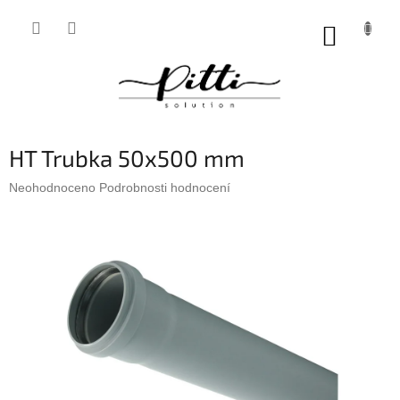
Přejít
na
NÁKUP
obsah
KOŠÍK
HT Trubka 50x500 mm
Průměrné
Neohodnoceno
Podrobnosti hodnocení
hodnocení
produktu
je
0,0
z
5
hvězdiček.