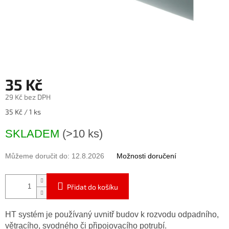
35 Kč
29 Kč bez DPH
Měrná
35 Kč / 1 ks
cena:
SKLADEM
(>10 ks)
Můžeme doručit do:
12.8.2026
Možnosti doručení
Přidat do košíku
HT systém je používaný uvnitř budov k rozvodu odpadního,
větracího, svodného či připojovacího potrubí.