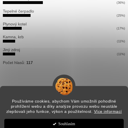
(36%)
Tepelné čerpadlo
(25%)
Plynový kotel
(17%)
Kamna, krb
(11%)
Jiný zdroj
(11%)
Počet hlasů:
117
Používáme cookies, abychom Vám umožnili pohodlné
prohlížení webu a díky analýze provozu webu neustále
Vytvořil Shoptet
zlepšovali jeho funkce, výkon a použitelnost.
Více informací
Souhlasím
Copyright 2026
Pitti solution
. Všechna práva vyhrazena.