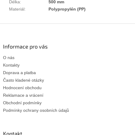
Délka
:
500 mm
Materiál
:
Polypropylén (PP)
Z
á
p
a
Informace pro vás
t
O nás
í
Kontakty
Doprava a platba
Často kladené otázky
Hodnocení obchodu
Reklamace a vrácení
Obchodní podmínky
Podmínky ochrany osobních údajů
Kontakt