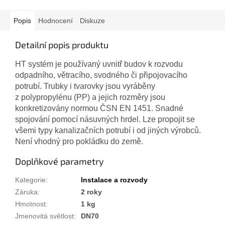
Popis
Hodnocení
Diskuze
Detailní popis produktu
HT systém je používaný uvnitř budov k rozvodu
odpadního, větracího, svodného či připojovacího
potrubí. Trubky i tvarovky jsou vyráběny
z polypropylénu (PP) a jejich rozměry jsou
konkretizovány normou ČSN EN 1451. Snadné
spojování pomocí násuvných hrdel. Lze propojit se
všemi typy kanalizačních potrubí i od jiných výrobců.
Není vhodný pro pokládku do země.
Doplňkové parametry
Kategorie
:
Instalace a rozvody
Záruka
:
2 roky
Hmotnost
:
1 kg
Jmenovitá světlost
:
DN70