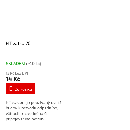
HT zátka 70
SKLADEM
(>10 ks)
12 Kč bez DPH
14 Kč
Do košíku
HT systém je používaný uvnitř
budov k rozvodu odpadního,
větracího, svodného či
připojovacího potrubí.