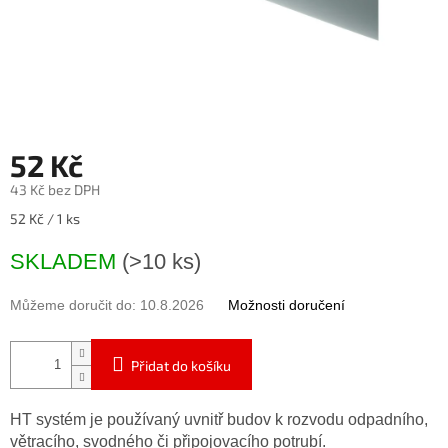
52 Kč
43 Kč bez DPH
Měrná
52 Kč / 1 ks
cena:
SKLADEM
(>10 ks)
Můžeme doručit do:
10.8.2026
Možnosti doručení
Přidat do košíku
HT systém je používaný uvnitř budov k rozvodu odpadního,
větracího, svodného či připojovacího potrubí.