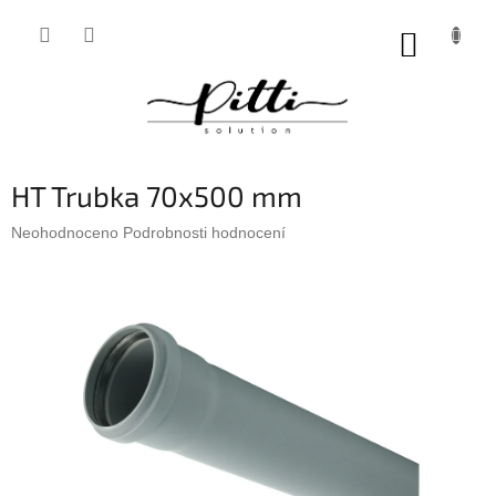
Přejít
na
NÁKUP
obsah
KOŠÍK
HT Trubka 70x500 mm
Průměrné
Neohodnoceno
Podrobnosti hodnocení
hodnocení
produktu
je
0,0
z
5
hvězdiček.