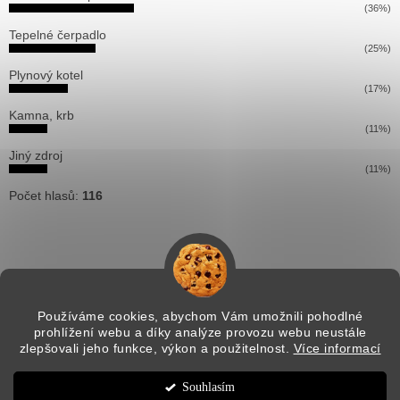
(36%)
Tepelné čerpadlo
(25%)
Plynový kotel
(17%)
Kamna, krb
(11%)
Jiný zdroj
(11%)
Počet hlasů:
116
Používáme cookies, abychom Vám umožnili pohodlné
prohlížení webu a díky analýze provozu webu neustále
Vytvořil Shoptet
zlepšovali jeho funkce, výkon a použitelnost.
Více informací
Souhlasím
Copyright 2026
Pitti solution
. Všechna práva vyhrazena.