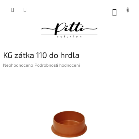
Přejít
na
NÁKUP
obsah
KOŠÍK
KG zátka 110 do hrdla
Průměrné
Neohodnoceno
Podrobnosti hodnocení
hodnocení
produktu
je
0,0
z
5
hvězdiček.