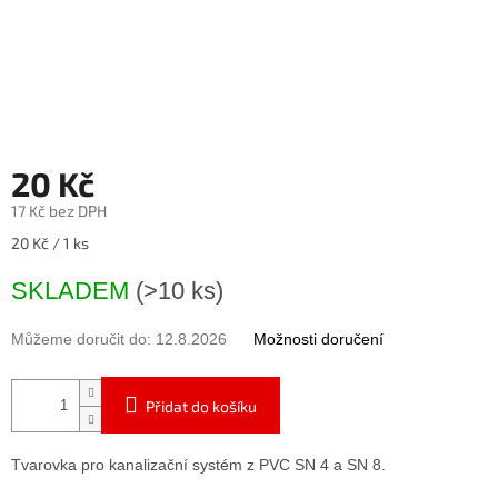
20 Kč
17 Kč bez DPH
Měrná
20 Kč / 1 ks
cena:
SKLADEM
(>10 ks)
Můžeme doručit do:
12.8.2026
Možnosti doručení
Přidat do košíku
Tvarovka pro kanalizační systém z PVC SN 4 a SN 8.