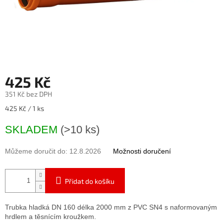
425 Kč
351 Kč bez DPH
Měrná
425 Kč / 1 ks
cena:
SKLADEM
(>10 ks)
Můžeme doručit do:
12.8.2026
Možnosti doručení
Přidat do košíku
Trubka hladká DN 160 délka 2000 mm z PVC SN4 s naformovaným
hrdlem a těsnícím kroužkem.