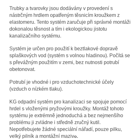
Trubky a tvarovky jsou dodávány v provedení s
nástrčným hrdlem opatřeným těsnicím kroužkem z
elastomeru. Tento systém zaručuje při správné montáži
dokonalou těsnost a tím i ekologickou jistotu
kanalizačního systému.
Systém je určen pro použití k beztlakové dopravě
splaškových vod (systém s volnou hladinou). Počítá se
s převážným použitím v zemi, bez nutnosti potrubí
obetonovat.
Potrubí je vhodné i pro vzduchotechnické účely
(vzduch o nízkém tlaku).
KG odpadní systém pro kanalizaci se spojuje pomocí
hrdel s vloženými pryžovými kroužky. Montáž tohoto
systému je extrémně jednoduchá a bez nejmenšího
problému ji zvládne i středně zručný kutil.
Nepotřebujete žádné speciální nářadí, pouze pilku,
velký pilník a montážní maziv
o.