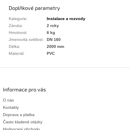
Doplňkové parametry
Kategorie
:
Instalace a rozvody
Záruka
:
2 roky
Hmotnost
:
6 kg
Jmenovitá světlost
:
DN 160
Délka
:
2000 mm
Materiál
:
PVC
Z
á
p
a
Informace pro vás
t
O nás
í
Kontakty
Doprava a platba
Často kladené otázky
Hodnocení obchodu