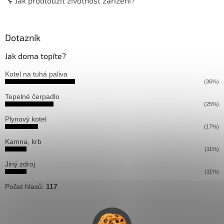
🔧 Jak prodloužit životnost zařízení?
Dotazník
Jak doma topíte?
Kotel na tuhá paliva
(36%)
Tepelné čerpadlo
(25%)
Plynový kotel
(17%)
Kamna, krb
(11%)
Jiný zdroj
(11%)
Počet hlasů:
117