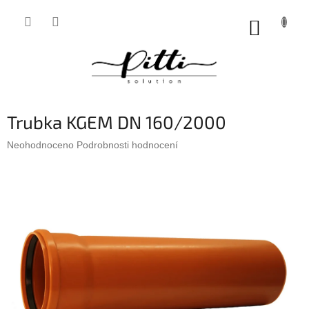
Přejít
na
NÁKUP
obsah
KOŠÍK
Trubka KGEM DN 160/2000
Průměrné
Neohodnoceno
Podrobnosti hodnocení
hodnocení
produktu
je
0,0
z
5
hvězdiček.