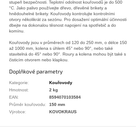
stupeň bezpečnosti. Teplotní odolnost kouřovodů je do 500
°C. Jako palivo používejte dřevo, dřevěné brikety a
hnědouhelné brikety. Kouřovody kontrolujte kontrolními
otvory několikrát za sezónu. Pro dosažení optimální účinnosti
dbejte na dokonalou těsnost napojení na spotřebič a do
komínu.
Kouřovody jsou v průměrech od 120 do 250 mm, o délce 150
až 1000 mm, kolena s úhlem 45° nebo 90°, nebo také
stavitelná do 45° nebo 90°. Roury a kolena mohou být také s
čisticím otvorem nebo klapkou.
Doplňkové parametry
Kategorie
:
Kouřovody
Hmotnost
:
2 kg
EAN
:
8594070103584
Průměr kouřovodu
:
150 mm
Výrobce
:
KOVOKRAUS
Z