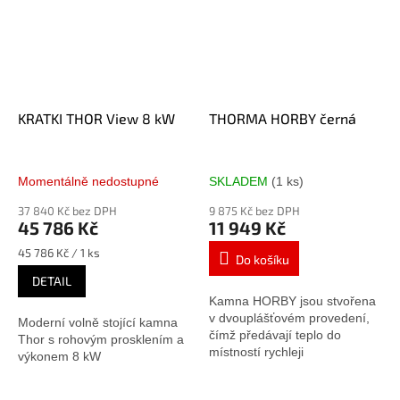
KRATKI THOR View 8 kW
THORMA HORBY černá
Momentálně nedostupné
SKLADEM
(1 ks)
37 840 Kč bez DPH
9 875 Kč bez DPH
45 786 Kč
11 949 Kč
Měrná
45 786 Kč / 1 ks
Do košíku
cena:
DETAIL
Kamna HORBY jsou stvořena
v dvouplášťovém provedení,
Moderní volně stojící kamna
čímž předávají teplo do
Thor s rohovým prosklením a
místností rychleji
výkonem 8 kW
prostřednictvím proudění
vzduchu.