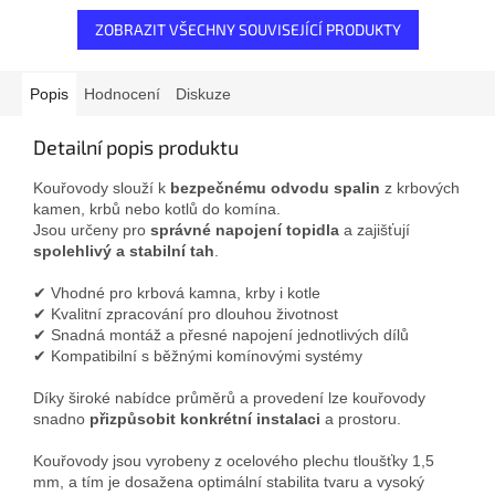
ZOBRAZIT VŠECHNY SOUVISEJÍCÍ PRODUKTY
Popis
Hodnocení
Diskuze
Detailní popis produktu
Kouřovody slouží k
bezpečnému odvodu spalin
z krbových
kamen, krbů nebo kotlů do komína.
Jsou určeny pro
správné napojení topidla
a zajišťují
spolehlivý a stabilní tah
.
✔ Vhodné pro krbová kamna, krby i kotle
✔ Kvalitní zpracování pro dlouhou životnost
✔ Snadná montáž a přesné napojení jednotlivých dílů
✔ Kompatibilní s běžnými komínovými systémy
Díky široké nabídce průměrů a provedení lze kouřovody
snadno
přizpůsobit konkrétní instalaci
a prostoru.
Kouřovody jsou vyrobeny z ocelového plechu tloušťky 1,5
mm, a tím je dosažena optimální stabilita tvaru a vysoký