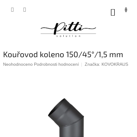
Přejít
na
NÁKUP
obsah
KOŠÍK
Kouřovod koleno 150/45°/1,5 mm
Průměrné
Neohodnoceno
Podrobnosti hodnocení
Značka:
KOVOKRAUS
hodnocení
produktu
je
0,0
z
5
hvězdiček.