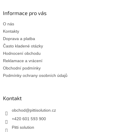
á
p
a
Informace pro vás
t
O nás
í
Kontakty
Doprava a platba
Často kladené otázky
Hodnocení obchodu
Reklamace a vrácení
Obchodní podmínky
Podmínky ochrany osobních údajů
Kontakt
obchod
@
pittisolution.cz
+420 601 593 900
Pitti solution