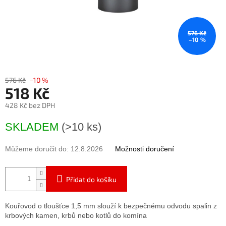
576 Kč
–10 %
576 Kč
–10 %
518 Kč
428 Kč bez DPH
Měrná
SKLADEM
(>10 ks)
cena:
Můžeme doručit do:
12.8.2026
Možnosti doručení
Přidat do košíku
Kouřovod o tloušťce 1,5 mm slouží k bezpečnému odvodu spalin z
krbových kamen, krbů nebo kotlů do komína