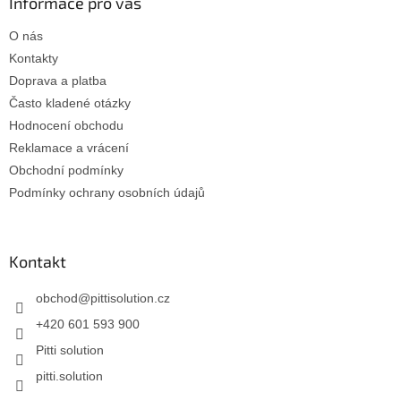
a
Informace pro vás
t
O nás
í
Kontakty
Doprava a platba
Často kladené otázky
Hodnocení obchodu
Reklamace a vrácení
Obchodní podmínky
Podmínky ochrany osobních údajů
Kontakt
obchod
@
pittisolution.cz
+420 601 593 900
Pitti solution
pitti.solution