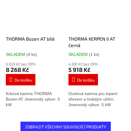
THORMA Bozen AT bílé
THORMA KERPEN II AT
černá
SKLADEM
(4 ks)
SKLADEM
(1 ks)
Průměrné
Průměrné
hodnocení
hodnocení
6 833 Kč bez DPH
4 891 Kč bez DPH
produktu
produktu
8 268 Kč
5 918 Kč
je
je
5,0
5,0
Do košíku
Do košíku
z
z
5
5
Krbová kamna THORMA
Ocelová kamna pro topení
hvězdiček.
hvězdiček.
Bozen AT Jmenovitý výkon: 5
dřevem a hnědým uhlím.
kW
Jmenovitý výkon: 5 kW
ZOBRAZIT VŠECHNY SOUVISEJÍCÍ PRODUKTY