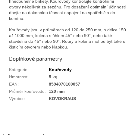
hnědouhelné brikety. Kouřovody kontrolujte kontrolními
otvory několikrát za sezónu. Pro dosažení optimální účinnosti
dbejte na dokonalou těsnost napojení na spotřebič a do
komínu.
Kouřovody jsou v průměrech od 120 do 250 mm, o délce 150
až 1000 mm, kolena s úhlem 45° nebo 90°, nebo také
stavitelná do 45° nebo 90°. Roury a kolena mohou být také s
čisticím otvorem nebo klapkou.
Doplňkové parametry
Kategorie
:
Kouřovody
Hmotnost
:
5 kg
EAN
:
8594070100057
Průměr kouřovodu
:
120 mm
Výrobce
:
KOVOKRAUS
Z
á
p