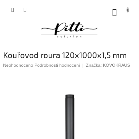
Přejít
na
NÁKUP
obsah
KOŠÍK
Kouřovod roura 120x1000x1,5 mm
Průměrné
Neohodnoceno
Podrobnosti hodnocení
Značka:
KOVOKRAUS
hodnocení
produktu
je
0,0
z
5
hvězdiček.