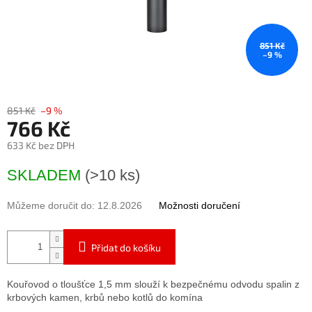
851 Kč
–9 %
851 Kč
–9 %
766 Kč
633 Kč bez DPH
Měrná
SKLADEM
(>10 ks)
cena:
Můžeme doručit do:
12.8.2026
Možnosti doručení
Přidat do košíku
Kouřovod o tloušťce 1,5 mm slouží k bezpečnému odvodu spalin z
krbových kamen, krbů nebo kotlů do komína