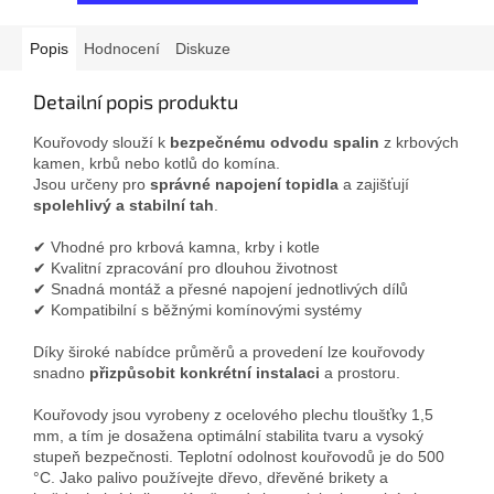
Popis
Hodnocení
Diskuze
Detailní popis produktu
Kouřovody slouží k
bezpečnému odvodu spalin
z krbových
kamen, krbů nebo kotlů do komína.
Jsou určeny pro
správné napojení topidla
a zajišťují
spolehlivý a stabilní tah
.
✔ Vhodné pro krbová kamna, krby i kotle
✔ Kvalitní zpracování pro dlouhou životnost
✔ Snadná montáž a přesné napojení jednotlivých dílů
✔ Kompatibilní s běžnými komínovými systémy
Díky široké nabídce průměrů a provedení lze kouřovody
snadno
přizpůsobit konkrétní instalaci
a prostoru.
Kouřovody jsou vyrobeny z ocelového plechu tloušťky 1,5
mm, a tím je dosažena optimální stabilita tvaru a vysoký
stupeň bezpečnosti. Teplotní odolnost kouřovodů je do 500
°C. Jako palivo používejte dřevo, dřevěné brikety a