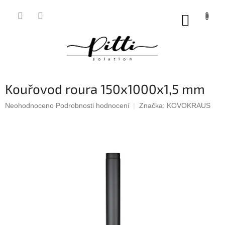
Přejít
na
NÁKUP
obsah
KOŠÍK
Kouřovod roura 150x1000x1,5 mm
Průměrné
Neohodnoceno
Podrobnosti hodnocení
Značka:
KOVOKRAUS
hodnocení
produktu
je
0,0
z
5
hvězdiček.