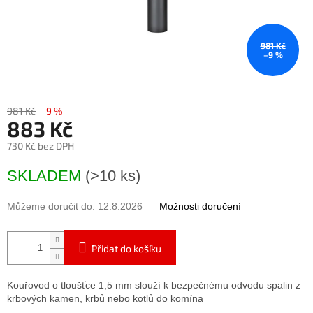
981 Kč
–9 %
981 Kč
–9 %
883 Kč
730 Kč bez DPH
Měrná
SKLADEM
(>10 ks)
cena:
Můžeme doručit do:
12.8.2026
Možnosti doručení
Přidat do košíku
Kouřovod o tloušťce 1,5 mm slouží k bezpečnému odvodu spalin z
krbových kamen, krbů nebo kotlů do komína