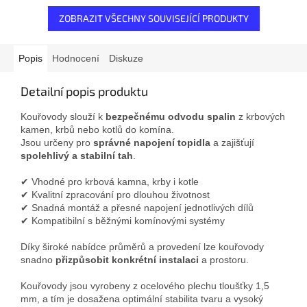
ZOBRAZIT VŠECHNY SOUVISEJÍCÍ PRODUKTY
Popis
Hodnocení
Diskuze
Detailní popis produktu
Kouřovody slouží k
bezpečnému odvodu spalin
z krbových
kamen, krbů nebo kotlů do komína.
Jsou určeny pro
správné napojení topidla
a zajišťují
spolehlivý a stabilní tah
.
✔ Vhodné pro krbová kamna, krby i kotle
✔ Kvalitní zpracování pro dlouhou životnost
✔ Snadná montáž a přesné napojení jednotlivých dílů
✔ Kompatibilní s běžnými komínovými systémy
Díky široké nabídce průměrů a provedení lze kouřovody
snadno
přizpůsobit konkrétní instalaci
a prostoru.
Kouřovody jsou vyrobeny z ocelového plechu tloušťky 1,5
mm, a tím je dosažena optimální stabilita tvaru a vysoký