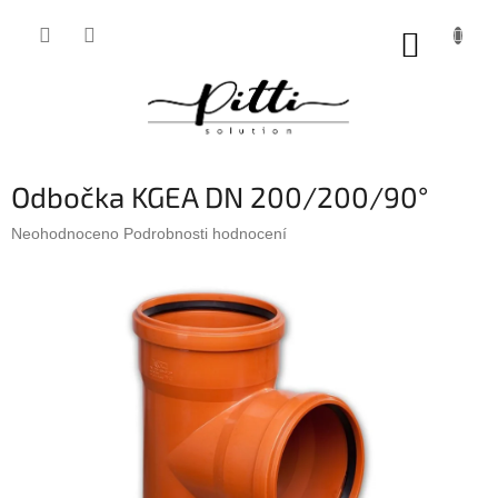
Přejít
na
NÁKUP
obsah
KOŠÍK
Odbočka KGEA DN 200/200/90°
Průměrné
Neohodnoceno
Podrobnosti hodnocení
hodnocení
produktu
je
0,0
z
5
hvězdiček.