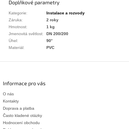
Doplňkové parametry
Kategorie
:
Instalace a rozvody
Záruka
:
2 roky
Hmotnost
:
1 kg
Jmenovitá světlost
:
DN 200/200
Úhel
:
90°
Materiál
:
PVC
Z
á
p
a
Informace pro vás
t
O nás
í
Kontakty
Doprava a platba
Často kladené otázky
Hodnocení obchodu