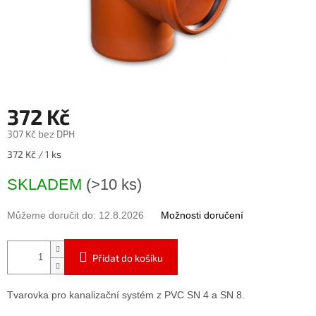
372 Kč
307 Kč bez DPH
Měrná
372 Kč / 1 ks
cena:
SKLADEM
(>10 ks)
Můžeme doručit do:
12.8.2026
Možnosti doručení
Přidat do košíku
Tvarovka pro kanalizační systém z PVC SN 4 a SN 8.