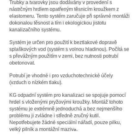
Trubky a tvarovky jsou dodávány v provedení s
nástrčným hrdlem opatřeným těsnicím kroužkem z
elastomeru. Tento systém zaručuje při správné montáži
dokonalou těsnost a tím i ekologickou jistotu
kanalizačního systému.
Systém je určen pro použití k beztlakové dopravě
splaškových vod (systém s volnou hladinou). Počítá se
s převážným použitím v zemi, bez nutnosti potrubí
obetonovat.
Potrubí je vhodné i pro vzduchotechnické účely
(vzduch o nízkém tlaku).
KG odpadní systém pro kanalizaci se spojuje pomocí
hrdel s vloženými pryžovými kroužky. Montáž tohoto
systému je extrémně jednoduchá a bez nejmenšího
problému ji zvládne i středně zručný kutil.
Nepotřebujete žádné speciální nářadí, pouze pilku,
velký pilník a montážní maziv
o.