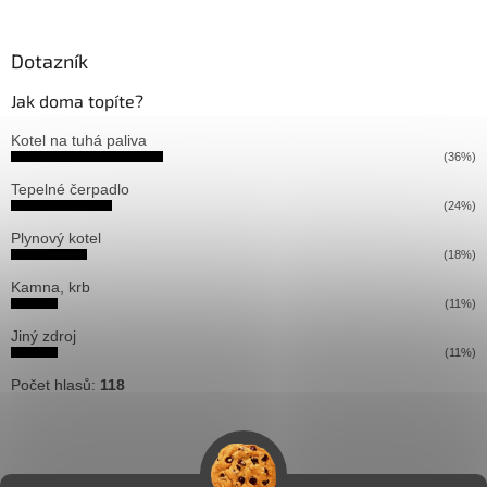
Dotazník
Jak doma topíte?
Kotel na tuhá paliva
(36%)
Tepelné čerpadlo
(24%)
Plynový kotel
(18%)
Kamna, krb
(11%)
Jiný zdroj
(11%)
Počet hlasů:
118