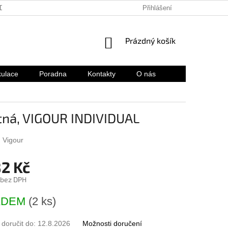
ADENÉ OTÁZKY
HODNOCENÍ OBCHODU
Přihlášení
REKLAMACE A VRÁ
NÁKUPNÍ
Prázdný košík
KOŠÍK
kulace
Poradna
Kontakty
O nás
tná, VIGOUR INDIVIDUAL
:
Vigour
82 Kč
 bez DPH
ADEM
(2 ks)
oručit do:
12.8.2026
Možnosti doručení