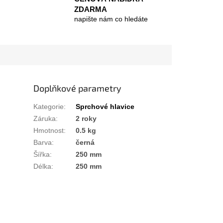
ZDARMA
napište nám co hledáte
Doplňkové parametry
Kategorie
:
Sprchové hlavice
Záruka
:
2 roky
Hmotnost
:
0.5 kg
Barva
:
černá
Šířka
:
250 mm
Délka
:
250 mm