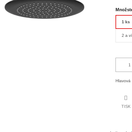
Množste
1 ks
2 a v
Hlavová 
TISK