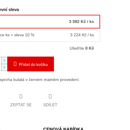
vní sleva
3 582 Kč
/ ks
íce ks = sleva 10 %
3 224 Kč
/ ks
Ušetříte
0 Kč
Přidat do košíku
sprcha kulatá v černém matném provedení.
ZEPTAT SE
SDÍLET
CENOVÁ NABÍDKA