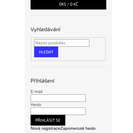
0
KS /
0 KČ
Vyhledávání
HLEDAT
Přihlášení
E-mail
Heslo
PŘIHLÁSIT SE
Nová registrace
Zapomenuté heslo