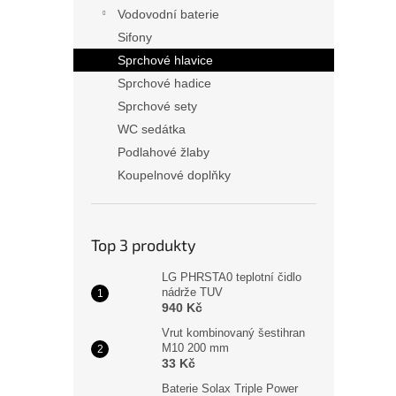
n
Vodovodní baterie
e
Sifony
l
Sprchové hlavice
Sprchové hadice
Sprchové sety
WC sedátka
Podlahové žlaby
Koupelnové doplňky
Top 3 produkty
LG PHRSTA0 teplotní čidlo
nádrže TUV
940 Kč
Vrut kombinovaný šestihran
M10 200 mm
33 Kč
Baterie Solax Triple Power