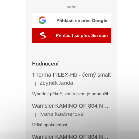
nebo
Přihlásit se přes Google
Přihlásit se přes Seznam
Hodnocení
Thorma FILEX-Hb - černý smalt
Zbyněk Janda
|
Hodnocení produktu je 5 z 5 hvězdiček.
Vypadají pěkně, zatim jsem je nepoužil
Wamsler KAMINO OF 804 Nostalgia černé
Ivana Kastnerová
|
Hodnocení produktu je 5 z 5 hvězdiček.
Velká spokojenost
Wamsler KAMINO OF 804 Nostalgia černé