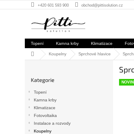
Přejít
+420 601 593 900
obchod@pittisolution.cz
na
obsah
Topení
Kamna krby
Klimatizace
Foto
Domů
Koupelny
Sprchové hlavice
Sprch
P
Spr
o
Přeskočit
s
Kategorie
kategorie
t
NOVIN
r
Topení
a
Kamna krby
n
Klimatizace
n
í
Fotovoltaika
p
Instalace a rozvody
a
Koupelny