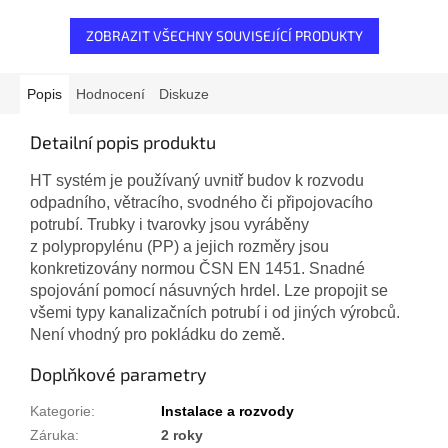
ZOBRAZIT VŠECHNY SOUVISEJÍCÍ PRODUKTY
Popis
Hodnocení
Diskuze
Detailní popis produktu
HT systém je používaný uvnitř budov k rozvodu
odpadního, větracího, svodného či připojovacího
potrubí. Trubky i tvarovky jsou vyráběny
z polypropylénu (PP) a jejich rozměry jsou
konkretizovány normou ČSN EN 1451. Snadné
spojování pomocí násuvných hrdel. Lze propojit se
všemi typy kanalizačních potrubí i od jiných výrobců.
Není vhodný pro pokládku do země.
Doplňkové parametry
Kategorie
:
Instalace a rozvody
Záruka
:
2 roky