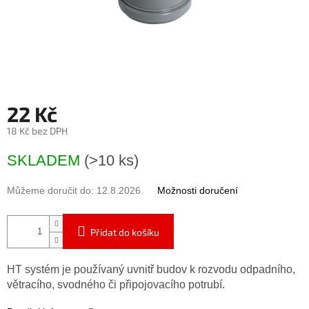
22 Kč
18 Kč bez DPH
Měrná
SKLADEM
(>10 ks)
cena:
Můžeme doručit do:
12.8.2026
Možnosti doručení
Přidat do košíku
HT systém je používaný uvnitř budov k rozvodu odpadního,
větracího, svodného či připojovacího potrubí.