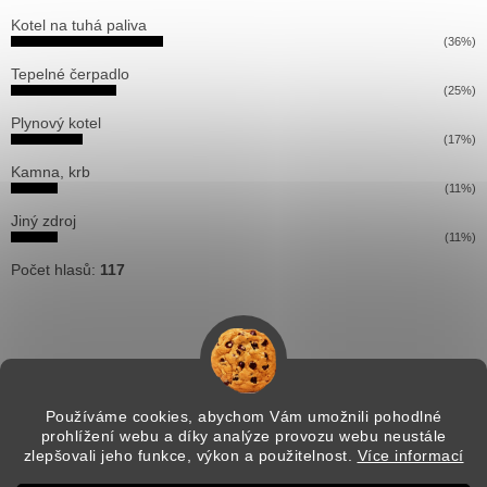
Kotel na tuhá paliva
(36%)
Tepelné čerpadlo
(25%)
Plynový kotel
(17%)
Kamna, krb
(11%)
Jiný zdroj
(11%)
Počet hlasů:
117
Používáme cookies, abychom Vám umožnili pohodlné
prohlížení webu a díky analýze provozu webu neustále
Vytvořil Shoptet
zlepšovali jeho funkce, výkon a použitelnost.
Více informací