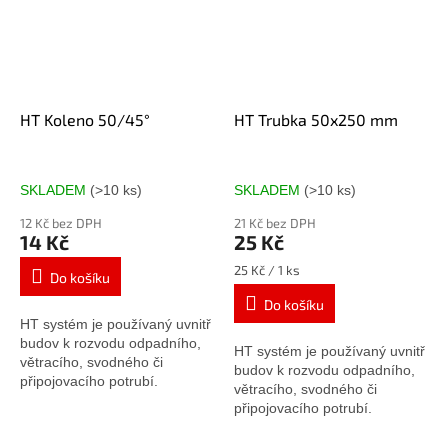
HT Koleno 50/45°
HT Trubka 50x250 mm
SKLADEM
(>10 ks)
SKLADEM
(>10 ks)
12 Kč bez DPH
21 Kč bez DPH
14 Kč
25 Kč
Měrná
25 Kč / 1 ks
Do košíku
cena:
Do košíku
HT systém je používaný uvnitř
budov k rozvodu odpadního,
HT systém je používaný uvnitř
větracího, svodného či
budov k rozvodu odpadního,
připojovacího potrubí.
větracího, svodného či
připojovacího potrubí.