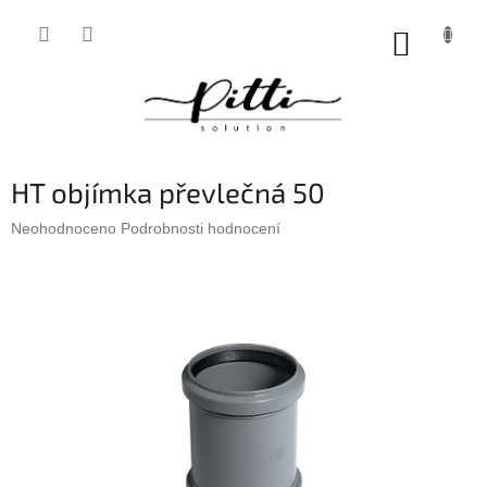
Přejít
na
NÁKUP
obsah
KOŠÍK
HT objímka převlečná 50
Průměrné
Neohodnoceno
Podrobnosti hodnocení
hodnocení
produktu
je
0,0
z
5
hvězdiček.