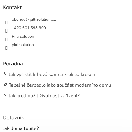
Kontakt
obchod
@
pittisolution.cz
+420 601 593 900
Pitti solution
pitti.solution
Poradna
🔧 Jak vyčistit krbová kamna krok za krokem
🔎 Tepelné čerpadlo jako součást moderního domu
🔧 Jak prodloužit životnost zařízení?
Dotazník
Jak doma topíte?