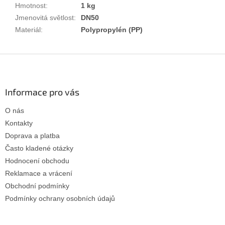
Hmotnost
:
1 kg
Jmenovitá světlost
:
DN50
Materiál
:
Polypropylén (PP)
Z
á
p
a
Informace pro vás
t
O nás
í
Kontakty
Doprava a platba
Často kladené otázky
Hodnocení obchodu
Reklamace a vrácení
Obchodní podmínky
Podmínky ochrany osobních údajů