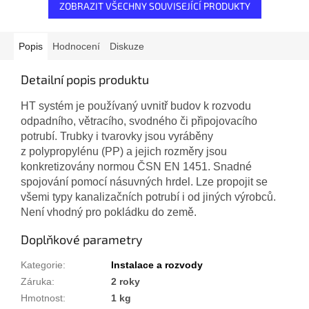
ZOBRAZIT VŠECHNY SOUVISEJÍCÍ PRODUKTY
Popis
Hodnocení
Diskuze
Detailní popis produktu
HT systém je používaný uvnitř budov k rozvodu
odpadního, větracího, svodného či připojovacího
potrubí. Trubky i tvarovky jsou vyráběny
z polypropylénu (PP) a jejich rozměry jsou
konkretizovány normou ČSN EN 1451. Snadné
spojování pomocí násuvných hrdel. Lze propojit se
všemi typy kanalizačních potrubí i od jiných výrobců.
Není vhodný pro pokládku do země.
Doplňkové parametry
Kategorie
:
Instalace a rozvody
Záruka
:
2 roky
Hmotnost
:
1 kg