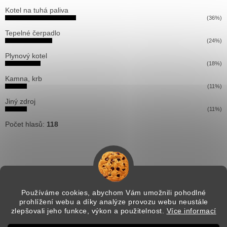
Kotel na tuhá paliva
(36%)
Tepelné čerpadlo
(24%)
Plynový kotel
(18%)
Kamna, krb
(11%)
Jiný zdroj
(11%)
Počet hlasů:
118
Používáme cookies, abychom Vám umožnili pohodlné
prohlížení webu a díky analýze provozu webu neustále
Vytvořil Shoptet
zlepšovali jeho funkce, výkon a použitelnost.
Více informací