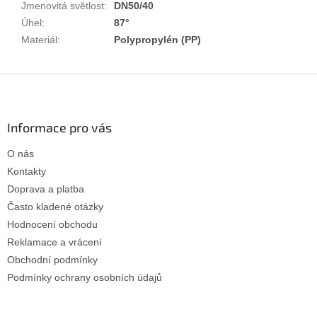
Jmenovitá světlost
:
DN50/40
Úhel
:
87°
Materiál
:
Polypropylén (PP)
Z
á
p
a
Informace pro vás
t
O nás
í
Kontakty
Doprava a platba
Často kladené otázky
Hodnocení obchodu
Reklamace a vrácení
Obchodní podmínky
Podmínky ochrany osobních údajů