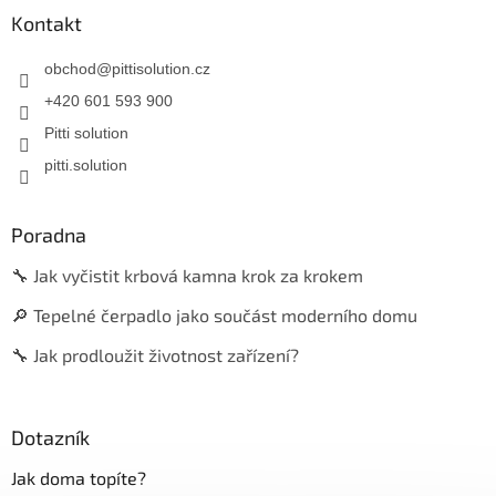
Kontakt
obchod
@
pittisolution.cz
+420 601 593 900
Pitti solution
pitti.solution
Poradna
🔧 Jak vyčistit krbová kamna krok za krokem
🔎 Tepelné čerpadlo jako součást moderního domu
🔧 Jak prodloužit životnost zařízení?
Dotazník
Jak doma topíte?