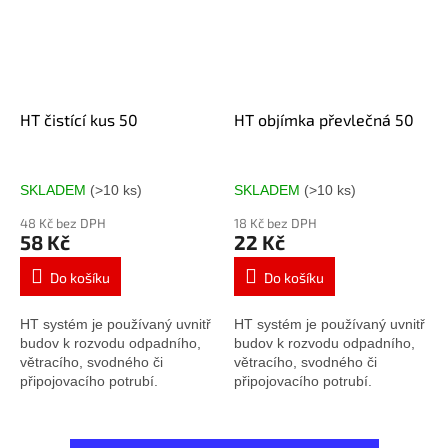
HT čistící kus 50
HT objímka převlečná 50
SKLADEM
(>10 ks)
SKLADEM
(>10 ks)
48 Kč bez DPH
18 Kč bez DPH
58 Kč
22 Kč
Do košíku
Do košíku
HT systém je používaný uvnitř
HT systém je používaný uvnitř
budov k rozvodu odpadního,
budov k rozvodu odpadního,
větracího, svodného či
větracího, svodného či
připojovacího potrubí.
připojovacího potrubí.