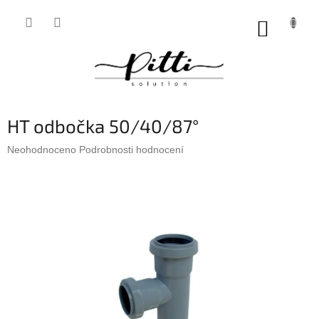
Přejít
na
NÁKUP
obsah
KOŠÍK
HT odbočka 50/40/87°
Průměrné
Neohodnoceno
Podrobnosti hodnocení
hodnocení
produktu
je
0,0
z
5
hvězdiček.