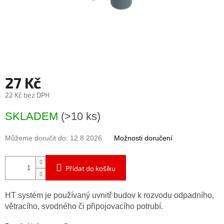
27 Kč
22 Kč bez DPH
Měrná
SKLADEM
(>10 ks)
cena:
Můžeme doručit do:
12.8.2026
Možnosti doručení
Přidat do košíku
HT systém je používaný uvnitř budov k rozvodu odpadního,
větracího, svodného či připojovacího potrubí.