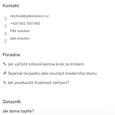
Kontakt
obchod
@
pittisolution.cz
+420 601 593 900
Pitti solution
pitti.solution
Poradna
🔧 Jak vyčistit krbová kamna krok za krokem
🔎 Tepelné čerpadlo jako součást moderního domu
🔧 Jak prodloužit životnost zařízení?
Dotazník
Jak doma topíte?