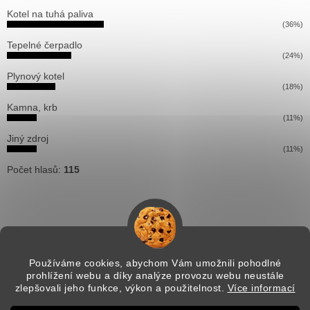
Kotel na tuhá paliva
(36%)
Tepelné čerpadlo
(24%)
Plynový kotel
(18%)
Kamna, krb
(11%)
Jiný zdroj
(11%)
Počet hlasů:
115
Používáme cookies, abychom Vám umožnili pohodlné
prohlížení webu a díky analýze provozu webu neustále
Vytvořil Shoptet
zlepšovali jeho funkce, výkon a použitelnost.
Více informací