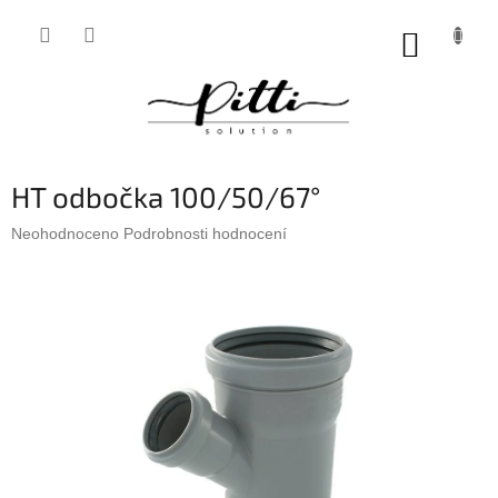
Přejít
na
NÁKUP
obsah
KOŠÍK
HT odbočka 100/50/67°
Průměrné
Neohodnoceno
Podrobnosti hodnocení
hodnocení
produktu
je
0,0
z
5
hvězdiček.