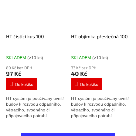
HT čistící kus 100
HT objímka převlečná 100
SKLADEM
(>10 ks)
SKLADEM
(>10 ks)
80 Kč bez DPH
33 Kč bez DPH
97 Kč
40 Kč
Do košíku
Do košíku
HT systém je používaný uvnitř
HT systém je používaný uvnitř
budov k rozvodu odpadního,
budov k rozvodu odpadního,
větracího, svodného či
větracího, svodného či
připojovacího potrubí.
připojovacího potrubí.