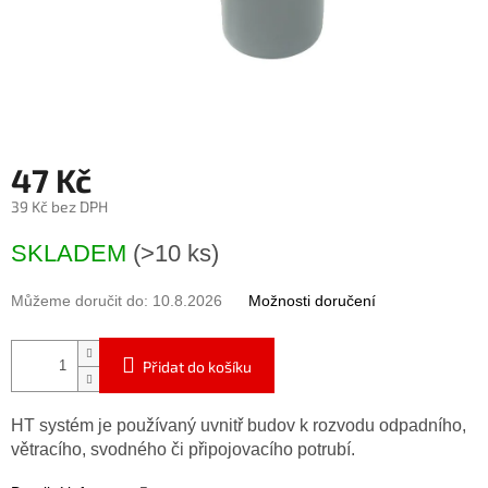
47 Kč
39 Kč bez DPH
Měrná
SKLADEM
(>10 ks)
cena:
Můžeme doručit do:
10.8.2026
Možnosti doručení
Přidat do košíku
HT systém je používaný uvnitř budov k rozvodu odpadního,
větracího, svodného či připojovacího potrubí.