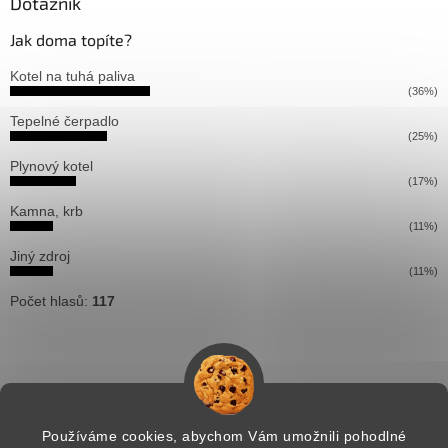
Dotazník
Jak doma topíte?
Kotel na tuhá paliva
(36%)
Tepelné čerpadlo
(25%)
Plynový kotel
(17%)
Kamna, krb
(11%)
Jiný zdroj
(11%)
Počet hlasů:
117
Používáme cookies, abychom Vám umožnili pohodlné