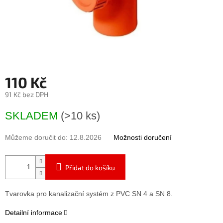
110 Kč
91 Kč bez DPH
Měrná
SKLADEM
(>10 ks)
cena:
Můžeme doručit do:
12.8.2026
Možnosti doručení
Přidat do košíku
Tvarovka pro kanalizační systém z PVC SN 4 a SN 8.
Detailní informace