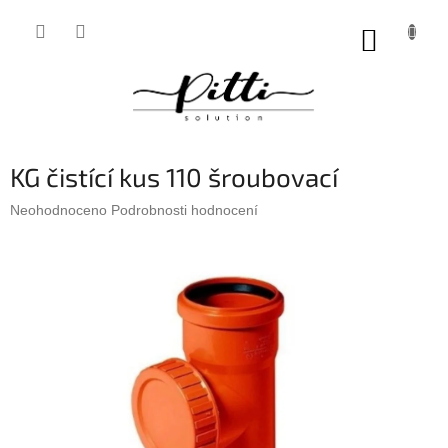
Přejít
na
NÁKUP
obsah
KOŠÍK
KG čistící kus 110 šroubovací
Průměrné
Neohodnoceno
Podrobnosti hodnocení
hodnocení
produktu
je
0,0
z
5
hvězdiček.