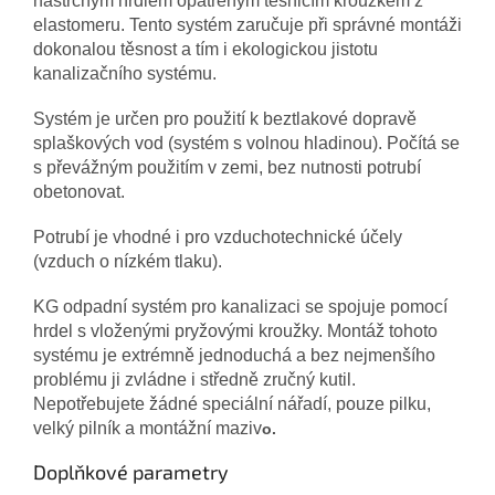
nástrčným hrdlem opatřeným těsnicím kroužkem z
elastomeru. Tento systém zaručuje při správné montáži
dokonalou těsnost a tím i ekologickou jistotu
kanalizačního systému.
Systém je určen pro použití k beztlakové dopravě
splaškových vod (systém s volnou hladinou). Počítá se
s převážným použitím v zemi, bez nutnosti potrubí
obetonovat.
Potrubí je vhodné i pro vzduchotechnické účely
(vzduch o nízkém tlaku).
KG odpadní systém pro kanalizaci se spojuje pomocí
hrdel s vloženými pryžovými kroužky. Montáž tohoto
systému je extrémně jednoduchá a bez nejmenšího
problému ji zvládne i středně zručný kutil.
Nepotřebujete žádné speciální nářadí, pouze pilku,
velký pilník a montážní maziv
o.
Doplňkové parametry