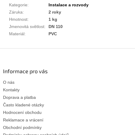
Kategorie
:
Instalace a rozvody
Záruka
:
2 roky
Hmotnost
:
1 kg
Jmenovitá světlost
:
DN 110
Materiál
:
PVC
Z
á
p
a
Informace pro vás
t
O nás
í
Kontakty
Doprava a platba
Často kladené otázky
Hodnocení obchodu
Reklamace a vrácení
Obchodní podmínky
Podmínky ochrany osobních údajů