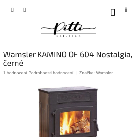
Přejít
na
NÁKUP
obsah
KOŠÍK
Wamsler KAMINO OF 604 Nostalgia,
černé
Průměrné
1 hodnocení
Podrobnosti hodnocení
Značka:
Wamsler
hodnocení
produktu
je
5,0
z
5
hvězdiček.