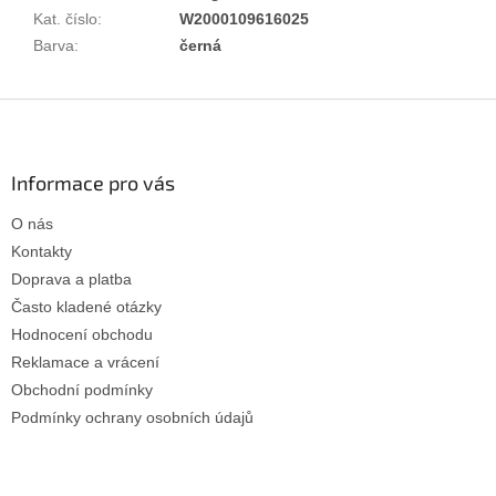
Kat. číslo
:
W2000109616025
Barva
:
černá
Z
á
p
a
Informace pro vás
t
O nás
í
Kontakty
Doprava a platba
Často kladené otázky
Hodnocení obchodu
Reklamace a vrácení
Obchodní podmínky
Podmínky ochrany osobních údajů