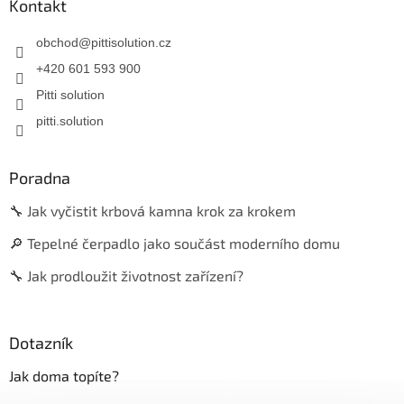
Kontakt
obchod
@
pittisolution.cz
+420 601 593 900
Pitti solution
pitti.solution
Poradna
🔧 Jak vyčistit krbová kamna krok za krokem
🔎 Tepelné čerpadlo jako součást moderního domu
🔧 Jak prodloužit životnost zařízení?
Dotazník
Jak doma topíte?