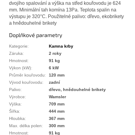
dvojího spalování a výška na střed kouřovodu je 624
mm. Minimální tah komína 13Pa. Teplota spalin na
výstupu je 320°C. Použitelné palivo: dřevo, ekobrikety
a hnědouhelné brikety
Doplňkové parametry
Kategorie
:
Kamna krby
Záruka
:
2 roky
Hmotnost
:
91 kg
Výkon (kW)
:
6 kW
Průměr kouřovodu
:
120 mm
Vývod kouřovodu
:
zadní
Palivo
:
dřevo, hnědouhelné brikety
Výrobce
:
Wamsler
Výška
:
709 mm
Šířka
:
444 mm
Hloubka
:
367 mm
Max. délka polen
:
300 mm
Hmotnost
:
91 kg