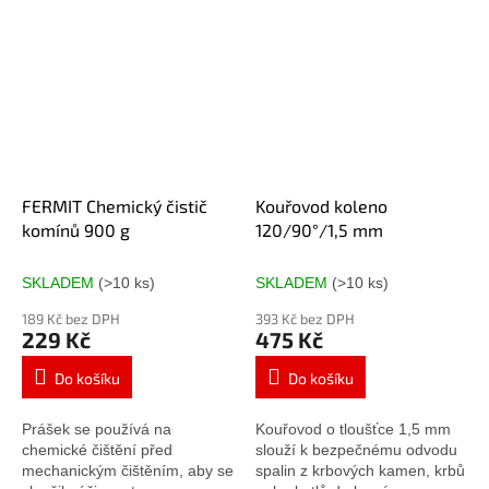
FERMIT Chemický čistič
Kouřovod koleno
komínů 900 g
120/90°/1,5 mm
SKLADEM
(>10 ks)
SKLADEM
(>10 ks)
189 Kč bez DPH
393 Kč bez DPH
229 Kč
475 Kč
Do košíku
Do košíku
Prášek se používá na
Kouřovod o tloušťce 1,5 mm
chemické čištění před
slouží k bezpečnému odvodu
mechanickým čištěním, aby se
spalin z krbových kamen, krbů