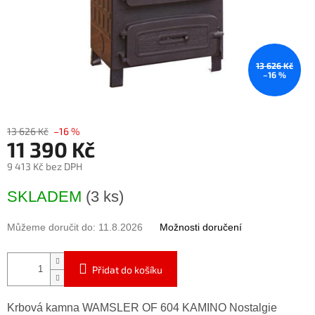
13 626 Kč
–16 %
13 626 Kč
–16 %
11 390 Kč
9 413 Kč bez DPH
Měrná
SKLADEM
(3 ks)
cena:
Můžeme doručit do:
11.8.2026
Možnosti doručení
Přidat do košíku
Krbová kamna WAMSLER OF 604 KAMINO Nostalgie