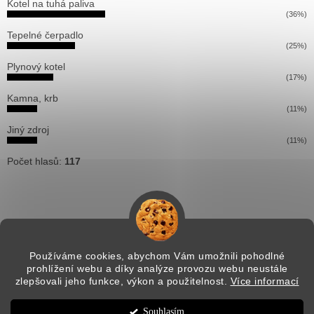
Kotel na tuhá paliva
(36%)
Tepelné čerpadlo
(25%)
Plynový kotel
(17%)
Kamna, krb
(11%)
Jiný zdroj
(11%)
Počet hlasů:
117
Používáme cookies, abychom Vám umožnili pohodlné
prohlížení webu a díky analýze provozu webu neustále
Vytvořil Shoptet
zlepšovali jeho funkce, výkon a použitelnost.
Více informací
Souhlasím
Copyright 2026
Pitti solution
. Všechna práva vyhrazena.