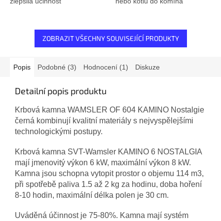
zlepšila účinnost
nebo kotlů do komína
mechanického čištění a
údržba po celou dobu topné
sezóny.
ZOBRAZIT VŠECHNY SOUVISEJÍCÍ PRODUKTY
Popis
Podobné (3)
Hodnocení (1)
Diskuze
Detailní popis produktu
Krbová kamna WAMSLER OF 604 KAMINO Nostalgie
černá kombinují kvalitní materiály s nejvyspělejšími
technologickými postupy.
Krbová kamna SVT-Wamsler KAMINO 6 NOSTALGIA
mají jmenovitý výkon 6 kW, maximální výkon 8 kW.
Kamna jsou schopna vytopit prostor o objemu 114 m3,
při spotřebě paliva 1.5 až 2 kg za hodinu, doba hoření
8-10 hodin, maximální délka polen je 30 cm.
Uváděná účinnost je 75-80%. Kamna mají systém