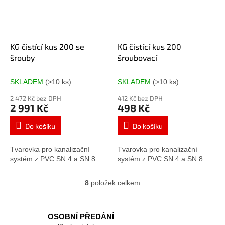
KG čistící kus 200 se
KG čistící kus 200
šrouby
šroubovací
SKLADEM
(>10 ks)
SKLADEM
(>10 ks)
2 472 Kč bez DPH
412 Kč bez DPH
2 991 Kč
498 Kč
Do košíku
Do košíku
Tvarovka pro kanalizační
Tvarovka pro kanalizační
systém z PVC SN 4 a SN 8.
systém z PVC SN 4 a SN 8.
8
položek celkem
O
v
l
á
OSOBNÍ PŘEDÁNÍ