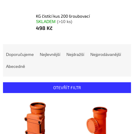
KG čistící kus 200 šroubovací
SKLADEM
(>10 ks)
498 Kč
Ř
a
Doporučujeme
Nejlevnější
Nejdražší
Nejprodávanější
z
e
Abecedně
n
í
p
OTEVŘÍT FILTR
r
o
V
d
ý
u
p
k
i
t
s
ů