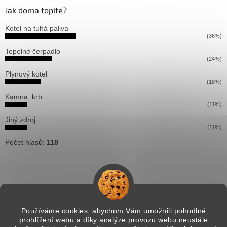
Jak doma topíte?
Kotel na tuhá paliva
(36%)
Tepelné čerpadlo
(24%)
Plynový kotel
(18%)
Kamna, krb
(11%)
Jiný zdroj
(11%)
Počet hlasů:
118
Používáme cookies, abychom Vám umožnili pohodlné
prohlížení webu a díky analýze provozu webu neustále
Vytvořil Shoptet