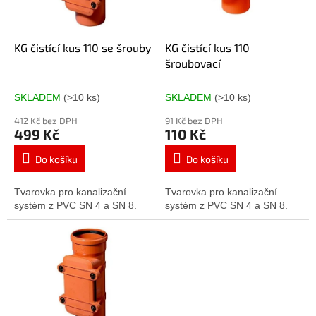
p
r
o
d
KG čistící kus 110 se šrouby
KG čistící kus 110
u
šroubovací
k
t
SKLADEM
(>10 ks)
SKLADEM
(>10 ks)
ů
412 Kč bez DPH
91 Kč bez DPH
499 Kč
110 Kč
Do košíku
Do košíku
Tvarovka pro kanalizační
Tvarovka pro kanalizační
systém z PVC SN 4 a SN 8.
systém z PVC SN 4 a SN 8.