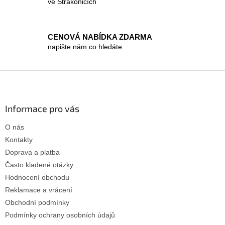
d
ve Strakonicích
a
c
í
CENOVÁ NABÍDKA ZDARMA
p
r
napište nám co hledáte
v
k
Z
y
á
v
ý
p
p
a
Informace pro vás
i
t
s
O nás
í
u
Kontakty
Doprava a platba
Často kladené otázky
Hodnocení obchodu
Reklamace a vrácení
Obchodní podmínky
Podmínky ochrany osobních údajů