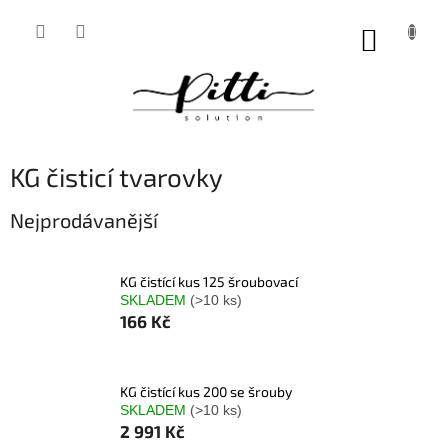
Přejít
na
NÁKUP
obsah
KOŠÍK
KG čisticí tvarovky
Nejprodávanější
KG čistící kus 125 šroubovací
SKLADEM
(>10 ks)
166 Kč
KG čistící kus 200 se šrouby
SKLADEM
(>10 ks)
2 991 Kč